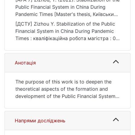
Public Financial System in China During
Pandemic Times [Master's thesis, Київський
національний університет імені Тараса
[ДСТУ] Zizhou Y. Stabilization of the Public
Шевченка]. eKNUTSHIR.
Financial System in China During Pandemic
https://ir.library.knu.ua/handle/123456789/16
Times : кваліфікаційна робота магістра : 07
37
Управління та адміністрування. Kyiv, 2022.
URL:
https://ir.library.knu.ua/handle/123456789/16
Анотація
37 (date of access: 25.07.2026).
The purpose of this work is to deepen the
theoretical aspects of the formation and
development of the Public Financial System
of China and substantiate practical
recommendations for its stabilization during
pandemic times.
Напрями досліджень