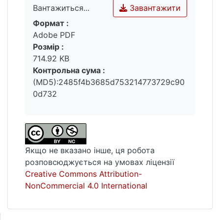
Завантажити
Вантажиться...
Формат :
Вантажиться...
Adobe PDF
Розмір :
714.92 KB
Контрольна сума :
(MD5):2485f4b3685d753214773729c90
0d732
Якщо не вказано інше, ця робота
розповсюджується на умовах ліцензії
Creative Commons Attribution-
NonCommercial 4.0 International