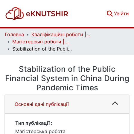
(c
Увійти
Головна
Кваліфікаційні роботи | Qualifying works
Магістерські роботи | Master's theses
Stabilization of the Public Financial System in China During Pandemic Times
Stabilization of the Public
Financial System in China During
Pandemic Times
Основні дані публікації
Тип публікації :
Магістерська робота