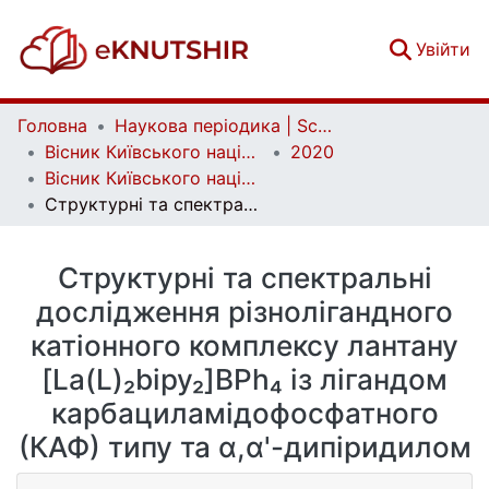
(c
Увійти
Головна
Наукова періодика | Scientific periodicals
Вісник Київського національного університету імені Тараса Шевченка. Хімія | Bulletin of Taras Shevchenko National University of Kyiv. Chemistry
2020
Вісник Київського національного університету імені Тараса Шевченка. Хімія. Вип. 1(57)
Структурні та спектральні дослідження різнолігандного катіонного комплексу лантану [La(L)₂bipy₂]BPh₄ із лігандом карбациламідофосфатного (КАФ) типу та α,α'-дипіридилом
Структурні та спектральні
дослідження різнолігандного
катіонного комплексу лантану
[La(L)₂bipy₂]BPh₄ із лігандом
карбациламідофосфатного
(КАФ) типу та α,α'-дипіридилом