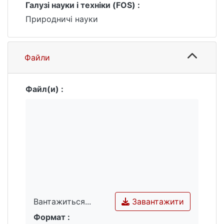
Галузі науки і техніки (FOS) :
Природничі науки
Файли
Файл(и) :
Завантажити
Вантажиться...
Формат :
Вантажиться...