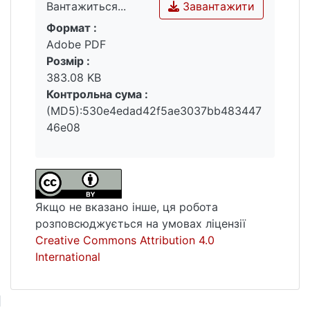
Завантажити
Вантажиться...
Формат :
Вантажиться...
Adobe PDF
Розмір :
383.08 KB
Контрольна сума :
(MD5):530e4edad42f5ae3037bb483447
46e08
Якщо не вказано інше, ця робота
розповсюджується на умовах ліцензії
Creative Commons Attribution 4.0
International