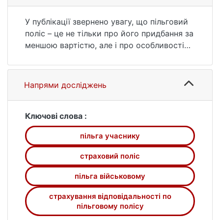
https://ir.library.knu.ua/handle/15071834/887
5 (дата звернення: 25.07.2026).
У публікації звернено увагу, що пільговий
поліс – це не тільки про його придбання за
меншою вартістю, але і про особливості
використання забезпеченого
транспортного засобу у періоді
забезпечення його пільговим полісом.
Напрями досліджень
Тому варто при укладенні полісу зважати
на юридичні наслідки для інших водіїв
забезпеченого транспортного засобу.
Ключові слова :
Наголошено, що для підвищення
пільга учаснику
соціального захисту учасників бойових
дій необхідно передбачити у Законі
страховий поліс
додаткову підставу дострокового
припинення полісу, з врахуванням того, що
пільга військовому
якщо змінюється власник забезпеченого
страхування відповідальності по
пільговим полісом транспортного засобу,
пільговому полісу
то пільговий поліс повинен припинити