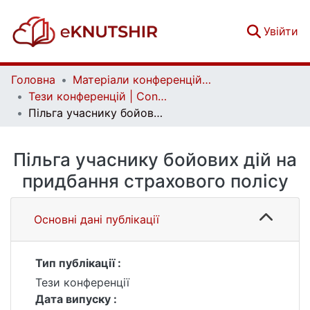
(c
Увійти
Головна
Матеріали конференцій | Conference materials
Тези конференцій | Conference papers
Пільга учаснику бойових дій на придбання страхового полісу
Пільга учаснику бойових дій на
придбання страхового полісу
Основні дані публікації
Тип публікації :
Тези конференції
Дата випуску :