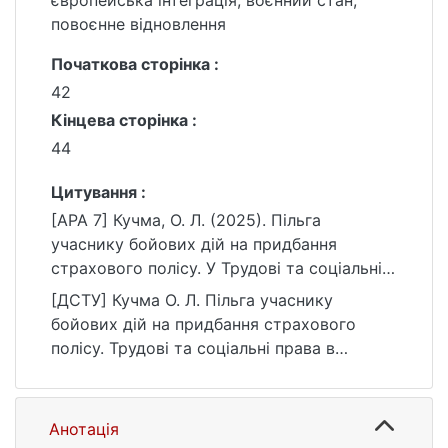
європейська інтеграція, воєнний стан,
повоєнне відновлення
Початкова сторінка :
42
Кінцева сторінка :
44
Цитування :
[APA 7] Кучма, О. Л. (2025). Пільга
учаснику бойових дій на придбання
страхового полісу. У Трудові та соціальні
права в Україні: європейська інтеграція,
[ДСТУ] Кучма О. Л. Пільга учаснику
воєнний стан, повоєнне відновлення (с.
бойових дій на придбання страхового
42–44).
полісу. Трудові та соціальні права в
https://ir.library.knu.ua/handle/15071834/887
Україні: європейська інтеграція, воєнний
5
стан, повоєнне відновлення : матеріали
конф. Київ : Видавництво Людмила, 2025.
Анотація
С. 42—44. URL: