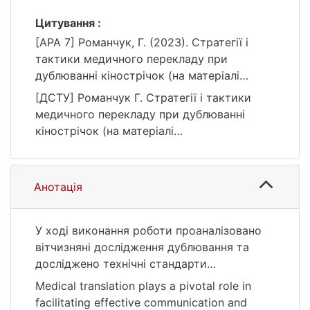
Цитування :
[APA 7] Романчук, Г. (2023). Стратегії і
тактики медичного перекладу при
дублюванні кінострічок (на матеріалі
українськомовного перекладу телесеріалу
[ДСТУ] Романчук Г. Стратегії і тактики
«Добрий лікар») [Магістерська робота,
медичного перекладу при дублюванні
Київський національний університет імені
кінострічок (на матеріалі
Тараса Шевченка]. eKNUTSHIR.
українськомовного перекладу телесеріалу
https://ir.library.knu.ua/handle/123456789/56
«Добрий лікар») : кваліфікаційна робота
12
магістра : 03 Гуманітарні науки. Київ, 2023.
Анотація
88 с. URL:
https://ir.library.knu.ua/handle/123456789/56
12 (дата звернення: 25.07.2026).
У ході виконання роботи проаналізовано
вітчизняні дослідження дублювання та
досліджено технічні стандарти
дублювання на прикладі телесеріалу
Medical translation plays a pivotal role in
«Добрий лікар» . Виділено специфіку
facilitating effective communication and