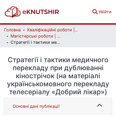
(c
Увійти
Головна
Кваліфікаційні роботи | Qualifying works
Магістерські роботи | Master's theses
Стратегії і тактики медичного перекладу при дублюванні кінострічок (на матеріалі українськомовного перекладу телесеріалу «Добрий лікар»)
Стратегії і тактики медичного
перекладу при дублюванні
кінострічок (на матеріалі
українськомовного перекладу
телесеріалу «Добрий лікар»)
Основні дані публікації