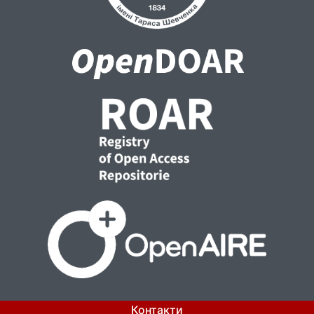
політико-управлінським лідерством,
політичною відповідальністю,
інноваційною діяльність парламенту, та
подальшого розвитку набуває національна
традиція народного представництва, що
сприяє демократичному поступу держави.
Контакти