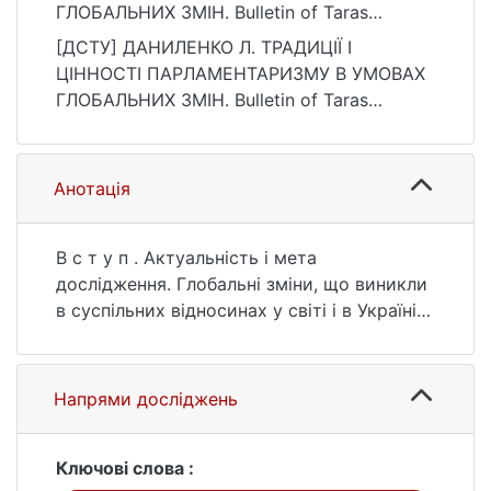
ГЛОБАЛЬНИХ ЗМІН. Bulletin of Taras
Shevchenko National University of Kyiv.
[ДСТУ] ДАНИЛЕНКО Л. ТРАДИЦІЇ І
Public Administration, 18(2), 25–30.
ЦІННОСТІ ПАРЛАМЕНТАРИЗМУ В УМОВАХ
https://doi.org/10.17721/2616-9193.2023/18-
ГЛОБАЛЬНИХ ЗМІН. Bulletin of Taras
4/14
Shevchenko National University of Kyiv.
Public Administration. 2023. Т. 18, № 2. С. 25
—30. DOI: 10.17721/2616-9193.2023/18-4/14
Анотація
(дата звернення: 25.07.2026).
В с т у п . Актуальність і мета
дослідження. Глобальні зміни, що виникли
в суспільних відносинах у світі і в Україні
останнім часом, пов'язані з екологічною
кризою, пандемією COVID-19,
повномасштабною війною РФ проти
Напрями досліджень
України, потребують систематизації
наукових знань про парламентаризм як
особливу систему публічного управління, у
Ключові слова :