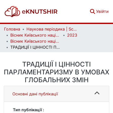
(c
Увійти
Головна
Наукова періодика | Scientific periodicals
Вісник Київського національного університету імені Тараса Шевченка. Серія: Державне управління | Bulletin of Taras Shevchenko National University of Kyiv. Public Administration
2023
Вісник Київського національного університету імені Тараса Шевченка. Серія: Державне управління. Вип. 2 (18)
ТРАДИЦІЇ І ЦІННОСТІ ПАРЛАМЕНТАРИЗМУ В УМОВАХ ГЛОБАЛЬНИХ ЗМІН
ТРАДИЦІЇ І ЦІННОСТІ
ПАРЛАМЕНТАРИЗМУ В УМОВАХ
ГЛОБАЛЬНИХ ЗМІН
Основні дані публікації
Тип публікації :