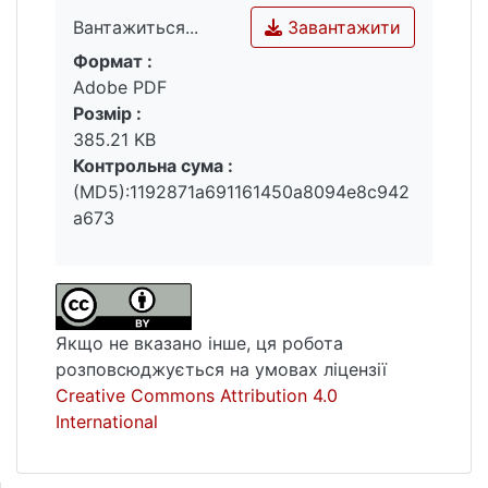
Завантажити
Вантажиться...
Формат :
Вантажиться...
Adobe PDF
Розмір :
385.21 KB
Контрольна сума :
(MD5):1192871a691161450a8094e8c942
a673
Якщо не вказано інше, ця робота
розповсюджується на умовах ліцензії
Creative Commons Attribution 4.0
International