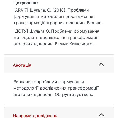
Цитування :
[APA 7] Шульга, О. (2018). Проблеми
формування методології дослідження
трансформації аграрних відносин. Вісник
Київського національного університету
[ДСТУ] Шульга О. Проблеми формування
імені Тараса Шевченка. Економіка, (1(196)),
методології дослідження трансформації
93–101. https://doi.org/10.17721/1728-
аграрних відносин. Вісник Київського
2667.2018/196-1/13
національного університету імені Тараса
Шевченка. Економіка. 2018. № 1(196). С. 93
—101. DOI: 10.17721/1728-2667.2018/196-1/13
Анотація
(дата звернення: 25.07.2026).
Визначено проблеми формування
методології дослідження трансформації
аграрних відносин. Обґрунтовується
доцільність дотримання при дослідженні
трансформації аграрних відносин
системної парадигми, ключовою ознакою
Напрями досліджень