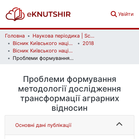
(c
Увійти
Головна
Наукова періодика | Scientific periodicals
Вісник Київського національного університету імені Тараса Шевченка. Економіка | Bulletin of Taras Shevchenko National University of Kyiv. Economics
2018
Вісник Київського національного університету імені Тараса Шевченка. Економіка. Випуск 1 (196)
Проблеми формування методології дослідження трансформації аграрних відносин
Проблеми формування
методології дослідження
трансформації аграрних
відносин
Основні дані публікації