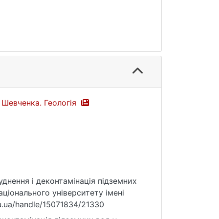
а Шевченка. Геологія
бруднення і деконтамінація підземних
аціонального університету імені
knu.ua/handle/15071834/21330