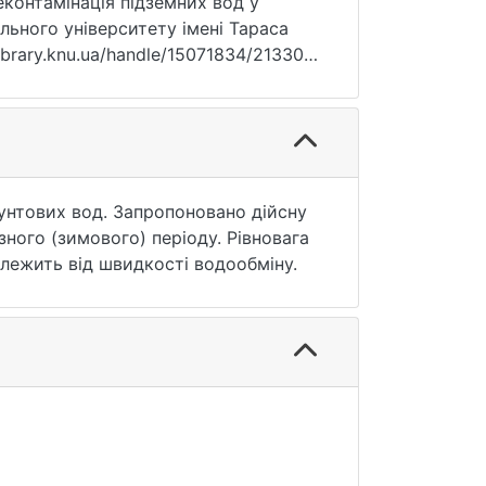
деконтамінація підземних вод у
льного університету імені Тараса
library.knu.ua/handle/15071834/21330
унтових вод. Запропоновано дійсну
ого (зимового) періоду. Рівновага
алежить від швидкості водообміну.