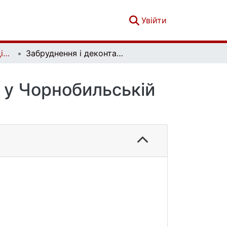
(current)
Увійти
Вісник Київського національного університету імені Тараса Шевченка. Геологія. Вип. 38-39
Забруднення і деконтамінація підземних вод у Чорнобильській зоні відчуження
д у Чорнобильській