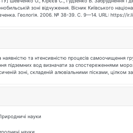
ТУ] Шевченко О., Кірєєв С., Гудзенко В. Забруднення і 
нобильській зоні відчуження. Вісник Київського націона
ченка. Геологія. 2006. № 38-39. С. 9—14. URL: https://ir.
та звернення: 25.07.2026).
а наявністю та нтенсивністю процесів самоочищення гр
я підземних вод визначати за спостереженнями морозн
сиченій зоні, складеній алювіальними пісками, цілком з
Природничі науки
родничі науки