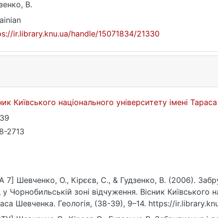
зенко, В.
ainian
ps://ir.library.knu.ua/handle/15071834/21330
ник Київського національного університету імені Тарас
-39
8-2713
A 7] Шевченко, О., Кірєєв, С., & Гудзенко, В. (2006). За
 у Чорнобильській зоні відчуження. Вісник Київського н
аса Шевченка. Геологія, (38-39), 9–14. https://ir.library.