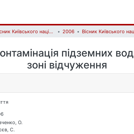
Вісник Київського національного університету імені Тараса Шевченка. Геологія | Visnyk of Taras Shevchenko National University of Kyiv. Geology
2006
онтамінація підземних во
зоні відчуження
ття
06
ченко, О.
єєв, С.