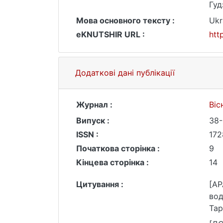
Гуд
Мова основного тексту :
Ukr
eKNUTSHIR URL :
htt
Додаткові дані публікації
Журнал :
Віс
Випуск :
38
ISSN :
172
Початкова сторінка :
9
Кінцева сторінка :
14
Цитування :
[AP
вод
Тар