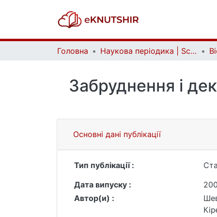
Головна
Наукова періодика | Scientific periodicals
Забруднення і дек
Основні дані публікації
Тип публікації :
Ста
Дата випуску :
20
Автор(и) :
Шев
Кір