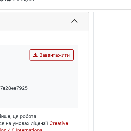
Завантажити
b7e28ee7925
інше, ця робота
я на умовах ліцензії
Creative
on 4.0 International