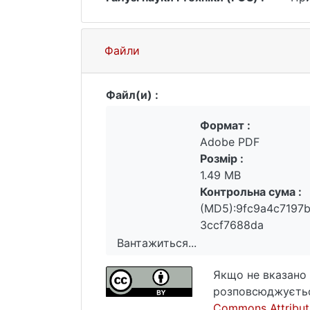
Файли
Файл(и) :
Формат :
Adobe PDF
Розмір :
1.49 MB
Контрольна сума :
(MD5):9fc9a4c7197
3ccf7688da
Вантажиться...
Вантажиться...
Якщо не вказано 
розповсюджуєтьс
Commons Attributi