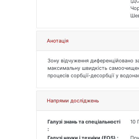
[ДС
Чор
Шев
(да
Анотація
Зону відчуження диференційовано з
максимальну швидкість самоочищенн
процесів сорбції-десорбції у водона
Напрями досліджень
Галузі знань та спеціальності
10 
:
Галузі науки і техніки (FOS) :
При