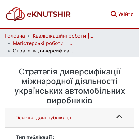
(c
Увійти
Головна
Кваліфікаційні роботи | Qualifying works
Магістерські роботи | Master's theses
Стратегія диверсифікації міжнародної діяльності українських автомобільних виробників
Стратегія диверсифікації
міжнародної діяльності
українських автомобільних
виробників
Основні дані публікації
Тип публікації :