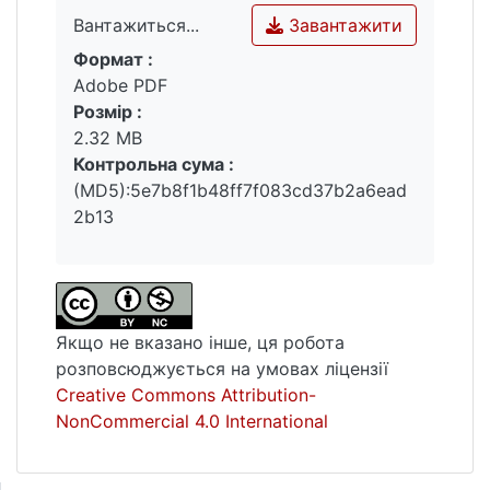
аналіз внутрішнього середовища АТ
Завантажити
Вантажиться...
УкрАВТО» та зроблено висновки про
Формат :
високу ефективність використання
Вантажиться...
Adobe PDF
ресурсів, активів та капіталів, що є
Розмір :
основою високої фінансової стійкості
2.32 MB
Корпорації. З аналізу потенціалу
Контрольна сума :
міжнародної діяльності визначено, що
(MD5):5e7b8f1b48ff7f083cd37b2a6ead
підприємство має високий потенціал до
2b13
диверсифікації системи ЗЕД, здатне
реалізувати вихід на новий географічний
ринок, а також спроможне ефективно
функціонувати на автомобільному ринку
Литви.
Якщо не вказано інше, ця робота
розповсюджується на умовах ліцензії
Creative Commons Attribution-
NonCommercial 4.0 International