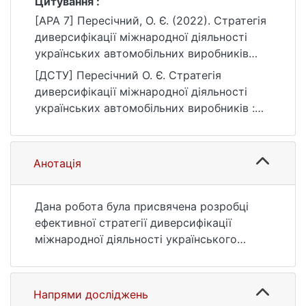
Цитування :
[APA 7] Пересічний, О. Є. (2022). Стратегія
диверсифікації міжнародної діяльності
українських автомобільних виробників
[Магістерська робота, Київський
[ДСТУ] Пересічний О. Є. Стратегія
національний університет імені Тараса
диверсифікації міжнародної діяльності
Шевченка]. eKNUTSHIR.
українських автомобільних виробників :
https://ir.library.knu.ua/handle/123456789/181
кваліфікаційна робота магістра : 05
9
Соціальні та поведінкові науки. Київ, 2022.
139 с. URL:
Анотація
https://ir.library.knu.ua/handle/123456789/181
9 (дата звернення: 25.07.2026).
Дана робота була присвячена розробці
ефективної стратегії диверсифікації
міжнародної діяльності українського
автомобільного виробника шляхом
розширення збутової діяльності на
зовнішніх ринках.
Напрями досліджень
Проведений аналіз дає змогу зробити