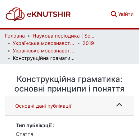
(c
Увійти
Головна
Наукова періодика | Scientific periodicals
Українське мовознавство | Ukrainian linguistics
2019
Українське мовознавство. Випуск 1 (49)
Конструкційна граматика: основні принципи і поняття
Конструкційна граматика:
основні принципи і поняття
Основні дані публікації
Тип публікації :
Стаття