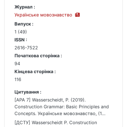
Журнал :
Українське мовознавство
Випуск :
1 (49)
ISSN :
2616-7522
Початкова сторінка :
94
Кінцева сторінка :
116
Цитування :
[APA 7] Wasserscheidt, P. (2019).
Construction Grammar: Basic Principles and
Concepts. Українське мовознавство, (1
(49)), 94–116.
[ДСТУ] Wasserscheidt P. Construction