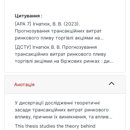
Цитування :
[APA 7] Ігнатюк, В. В. (2023).
Прогнозування трансакційних витрат
ринкового пливу торгівлі акціями на
біржових ринках [Дис. д-ра філос.,
[ДСТУ] Ігнатюк В. В. Прогнозування
Київський національний університет імені
трансакційних витрат ринкового пливу
Тараса Шевченка]. eKNUTSHIR.
торгівлі акціями на біржових ринках : дис.
https://ir.library.knu.ua/handle/123456789/56
… д-ра філос. : 07 Управління та
91
адміністрування. Київ, 2023. 269 с. URL:
https://ir.library.knu.ua/handle/123456789/56
Анотація
91 (дата звернення: 25.07.2026).
У дисертації дослідженні теоретичні
засади трансакційних витрат ринкового
впливу, причини їх виникнення, та вплив
який вони справляють на взаємодію
This thesis studies the theory behind