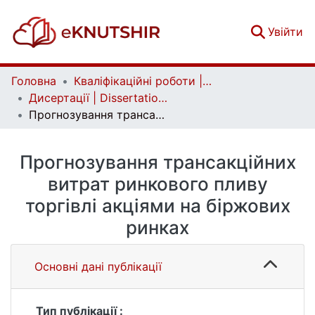
(c
Увійти
Головна
Кваліфікаційні роботи | Qualifying works
Дисертації | Dissertations
Прогнозування трансакційних витрат ринкового пливу торгівлі акціями на біржових ринках
Прогнозування трансакційних
витрат ринкового пливу
торгівлі акціями на біржових
ринках
Основні дані публікації
Тип публікації :