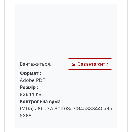
Завантажити
Вантажиться...
Формат :
Вантажиться...
Adobe PDF
Розмір :
826.14 KB
Контрольна сума :
(MD5):a8bd37c90ff03c3f945383440a9a
8366