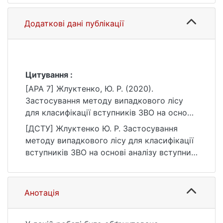
Додаткові дані публікації
Цитування :
[APA 7] Жлуктенко, Ю. Р. (2020).
Застосування методу випадкового лісу
для класифікації вступників ЗВО на основі
аналізу вступних заяв [Бакалаврська
[ДСТУ] Жлуктенко Ю. Р. Застосування
робота, Київський національний
методу випадкового лісу для класифікації
університет імені Тараса Шевченка].
вступників ЗВО на основі аналізу вступних
eKNUTSHIR.
заяв : кваліфікаційна робота бакалавра : 05
https://ir.library.knu.ua/handle/123456789/114
Соціальні та поведінкові науки / наук. кер.
6
М. В. Сидоров. Київ, 2020. 54 с. URL:
Анотація
https://ir.library.knu.ua/handle/123456789/114
6 (дата звернення: 25.07.2026).