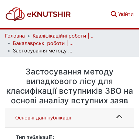
(c
Увійти
Головна
Кваліфікаційні роботи | Qualifying works
Бакалаврські роботи | Bachelor theses
Застосування методу випадкового лісу для класифікації вступників ЗВО на основі аналізу вступних заяв
Застосування методу
випадкового лісу для
класифікації вступників ЗВО на
основі аналізу вступних заяв
Основні дані публікації
Тип публікації :