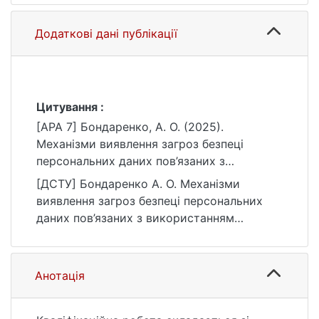
Додаткові дані публікації
Цитування :
[APA 7] Бондаренко, А. О. (2025).
Механізми виявлення загроз безпеці
персональних даних пов’язаних з
використанням трекінгових пікселів
[ДСТУ] Бондаренко А. О. Механізми
[Бакалаврська робота, Київський
виявлення загроз безпеці персональних
національний університет імені Тараса
даних пов’язаних з використанням
Шевченка]. eKNUTSHIR.
трекінгових пікселів : кваліфікаційна
https://ir.library.knu.ua/handle/15071834/797
робота бакалавра : 125 Кібербезпека та
2
захист інформації / наук. кер. Л. В.
Анотація
Мирутенко. Київ, 2025. 122 с. URL:
https://ir.library.knu.ua/handle/15071834/797