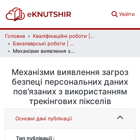
(c
Увійти
Головна
Кваліфікаційні роботи | Qualifying works
Бакалаврські роботи | Bachelor theses
Механізми виявлення загроз безпеці персональних даних пов’язаних з використанням трекінгових пікселів
Механізми виявлення загроз
безпеці персональних даних
пов’язаних з використанням
трекінгових пікселів
Основні дані публікації
Тип публікації :