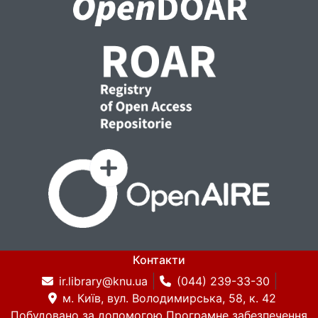
користувачів навіть без прямої згоди, а
також ризики, пов’язані з ідентифікацією
IP-адрес, побудовою поведінкових
профілів та передачею даних на сторонні
сервери. Проаналізовано потенційні
вектори атак, зокрема фішинг, social
engineering, session hijacking.
Розроблено підхід для виявлення загроз
персональним даним через трекінгові
пікселі. Запропоновано рішення, що
дозволяють знаходити приховані
елементи стеження на сайтах та в листах,
аналізувати їхню поведінку та вчасно
реагувати на ризики витоку даних.
Контакти
ir.library@knu.ua
(044) 239-33-30
м. Київ, вул. Володимирська, 58, к. 42
Побудовано за допомогою
Програмне забезпечення