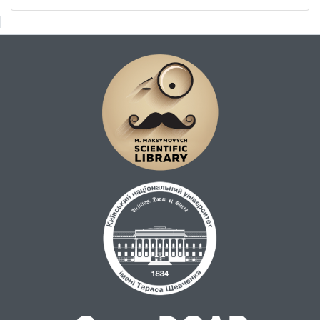
рішення 6 (CMP, проксі, Privacy Gateway,
маскування, фільтрація) та організаційні
заходи (політики, навчання, контроль
згоди). Запропоновані механізми
дозволяють автоматично виявляти і
нейтралізувати трекери у вебсередовищі
та електронній пошті, забезпечуючи
відповідність вимогам законодавства і
зниження юридичних та репутаційних
ризиків.
Методи дослідження: аналіз літератури з
питань виявлення цифрових загроз, синтез
отриманих відомостей про механізми
трекінгових пікселів і результати
кіберінцидентів, моделювання потенційних
сценаріїв витоку персональних даних.
У роботі розглянуто технічні аспекти
функціонування трекінгових пікселів, їхню
здатність відслідковувати активність