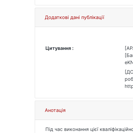
Додаткові дані публікації
Цитування :
[AP
[Ба
eKN
[ДС
роб
htt
Анотація
Під час виконання цієї кваліфікаційн