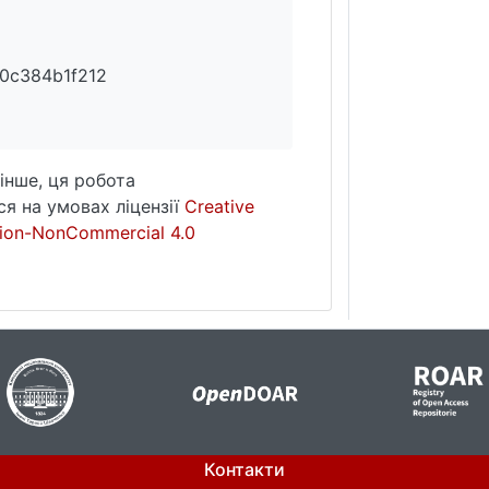
0c384b1f212
інше, ця робота
я на умовах ліцензії
Creative
ion-NonCommercial 4.0
Контакти