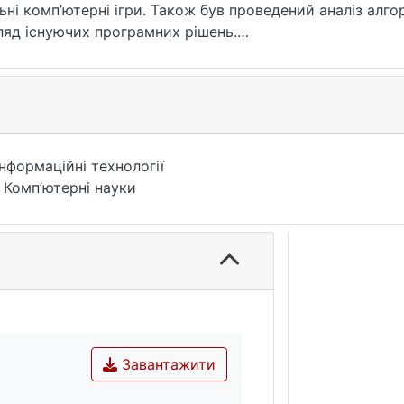
ьні комп’ютерні ігри. Також був проведений аналіз алг
гляд існуючих програмних рішень.
ння правильного ходу було розроблено програмний дода
вища PyCharm. Додаток простий у викорситанні та дозв
і штучним інтелектом на основі таких алгоритмів як Mi
програми вдалося порівняти ці алгоритми і було виз
а-Бета обрізка. Найгіршим, у свою чергу – дерево пош
Інформаційні технології
 Комп’ютерні науки
Завантажити