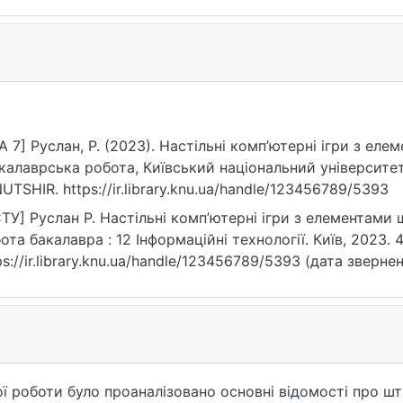
A 7] Руслан, Р. (2023). Настільні комп’ютерні ігри з ел
калаврська робота, Київський національний університет
UTSHIR. https://ir.library.knu.ua/handle/123456789/5393
ТУ] Руслан Р. Настільні комп’ютерні ігри з елементами ш
ота бакалавра : 12 Інформаційні технології. Київ, 2023. 4
ps://ir.library.knu.ua/handle/123456789/5393 (дата звернен
ої роботи було проаналізовано основні відомості про шт