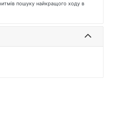
оритмів пошуку найкращого ходу в
ток на мові програмування Python,
оляє користувачу грати в настільну
nimax, Альфа-Бета обрізка та дерево
начено, що найшвидшим алгоритмом
уку Монте-Карло.