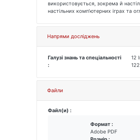
використовується, зокрема й настіл
настільних комп’ютерних іграх та о
Для перевірки алгоритмів знаходже
за допомогою інтегрованого середо
комп’ютерну гру шахи проти рушія з
Напрями досліджень
пошуку Монте-Карло. За допомогою 
для пошуку правильного ходу є Альф
Галузі знань та спеціальності
12 
:
122
Файли
Файл(и) :
Формат :
Adobe PDF
Розмір :