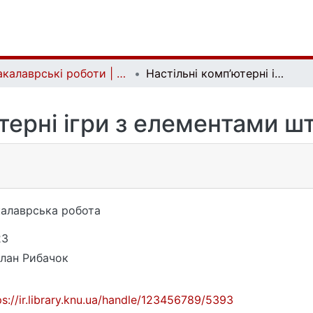
Бакалаврські роботи | Bachelor theses
Настільні комп’ютерні ігри з елементами штучного інтелекту
терні ігри з елементами ш
алаврська робота
23
лан Рибачок
ps://ir.library.knu.ua/handle/123456789/5393