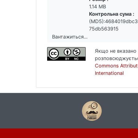
1.14 MB
Контрольна сума :
(MD5):4684019dbc3
75db563915
Вантажиться...
Вантажиться...
Якщо не вказано 
розповсюджуєтьс
Commons Attribut
International