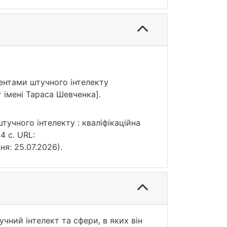
ементами штучного інтелекту
 імені Тараса Шевченка].
тучного інтелекту : кваліфікаційна
4 с. URL:
ня: 25.07.2026).
учний інтелект та сфери, в яких він