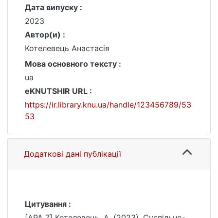
Дата випуску :
2023
Автор(и) :
Котелевець Анастасія
Мова основного тексту :
ua
eKNUTSHIR URL :
https://ir.library.knu.ua/handle/123456789/53
53
Додаткові дані публікації
Цитування :
[APA 7] Котелевець, А. (2023). Суспільно-