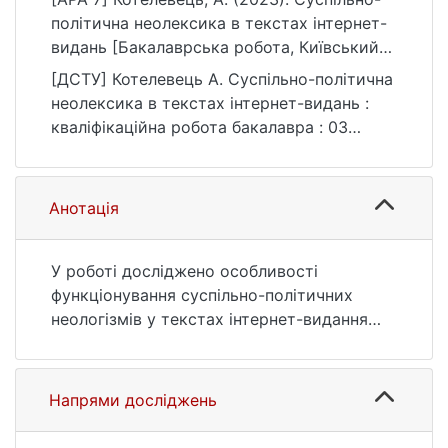
політична неолексика в текстах інтернет-
видань [Бакалаврська робота, Київський
національний університет імені Тараса
[ДСТУ] Котелевець А. Суспільно-політична
Шевченка]. eKNUTSHIR.
неолексика в текстах інтернет-видань :
https://ir.library.knu.ua/handle/123456789/53
кваліфікаційна робота бакалавра : 03
53
Гуманітарні науки. Київ, 2023. 47 с. URL:
https://ir.library.knu.ua/handle/123456789/53
53 (дата звернення: 25.07.2026).
Анотація
У роботі досліджено особливості
функціонування суспільно-політичних
неологізмів у текстах інтернет-видання
The New York Times – найдавнішої
щоденної газети Сполучених Штатів
Америки.
Напрями досліджень
Безперервний стрімкий розвиток науки,
техніки, культури, суспільні рухи та