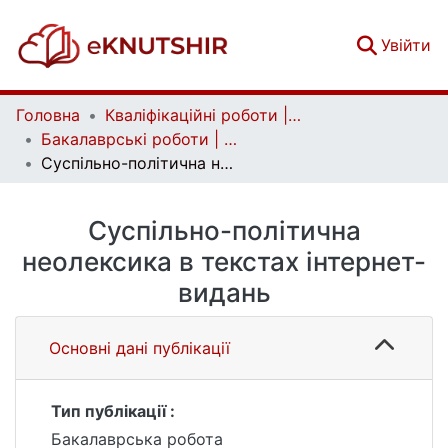
(c
Увійти
Головна
Кваліфікаційні роботи | Qualifying works
Бакалаврські роботи | Bachelor theses
Суспільно-політична неолексика в текстах інтернет-видань
Суспільно-політична
неолексика в текстах інтернет-
видань
Основні дані публікації
Тип публікації :
Бакалаврська робота