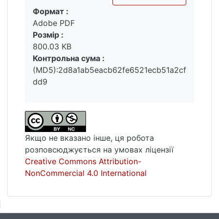
Формат :
проаналізовано функції неологізмів та їхню
Вантажиться...
Adobe PDF
стилістичну роль у текстах суспільно-
Розмір :
політичної тематики. Розглянуто
800.03 KB
метафоризацію як спосіб творення
Контрольна сума :
семантичних неологізмів.
(MD5):2d8a1ab5eacb62fe6521ecb51a2cf
dd9
Якщо не вказано інше, ця робота
розповсюджується на умовах ліцензії
Creative Commons Attribution-
NonCommercial 4.0 International