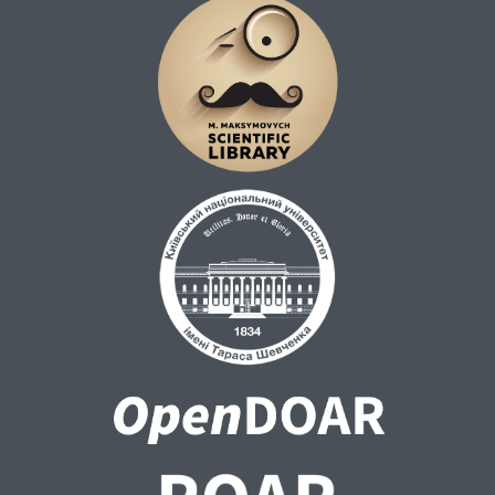
економічної безпеки: основні засади
господарської діяльності; скринінг
іноземних інвестицій; захист критичної
інфраструктури та ланцюгів постачання;
експортний контроль; інструменти
торговельного захисту; цифрова
економіка та регулювання даних; захист
економічної конкуренції.
У підрозділі 2.2 розглянуто компетенцію
органів державної влади у сфері
економічної безпеки, запропоновано їх
класифікацію за рівнем компетенції
(загальної, спеціальної, підтримуючої), а
також обґрунтовано напрями
удосконалення правового статусу РНБО,
Бюро економічної безпеки та Ради бізнес-
омбудсмена.
Підрозділ 2.3 присвячено правовим
засобам (інструментам) забезпечення