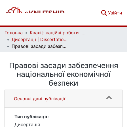
(c
Увійти
Головна
Кваліфікаційні роботи | Qualifying works
Дисертації | Dissertations
Правові засади забезпечення національної економічної безпеки
Правові засади забезпечення
національної економічної
безпеки
Основні дані публікації
Тип публікації :
Дисертація