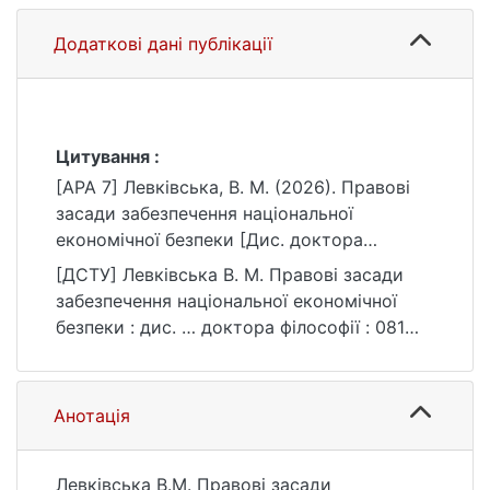
Додаткові дані публікації
Цитування :
[APA 7] Левківська, В. М. (2026). Правові
засади забезпечення національної
економічної безпеки [Дис. доктора
філософії, Київський національний
[ДСТУ] Левківська В. М. Правові засади
університет імені Тараса Шевченка].
забезпечення національної економічної
eKNUTSHIR.
безпеки : дис. … доктора філософії : 081
https://ir.library.knu.ua/handle/15071834/1386
Право. Київ, 2026. 223 с. URL:
0
https://ir.library.knu.ua/handle/15071834/1386
0 (дата звернення: 25.07.2026).
Анотація
Левківська В.М. Правові засади