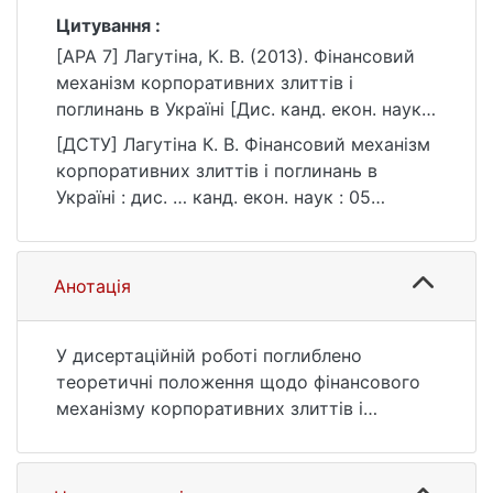
Цитування :
[APA 7] Лагутіна, К. В. (2013). Фінансовий
механізм корпоративних злиттів і
поглинань в Україні [Дис. канд. екон. наук,
Київський національний університет імені
[ДСТУ] Лагутіна К. В. Фінансовий механізм
Тараса Шевченка]. eKNUTSHIR.
корпоративних злиттів і поглинань в
https://ir.library.knu.ua/handle/123456789/69
Україні : дис. … канд. екон. наук : 05
36
Соціальні та поведінкові науки. Київ, 2013.
224 с. URL:
https://ir.library.knu.ua/handle/123456789/69
Анотація
36 (дата звернення: 25.07.2026).
У дисертаційній роботі поглиблено
теоретичні положення щодо фінансового
механізму корпоративних злиттів і
поглинань та обґрунтовано практичні
рекомендації для визначення впливу змін у
структурі капіталу на зростання ринкової