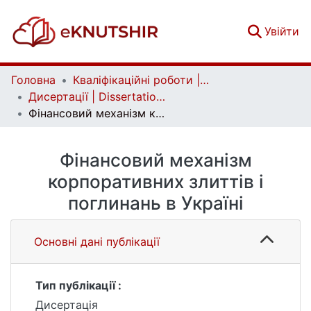
(c
Увійти
Головна
Кваліфікаційні роботи | Qualifying works
Дисертації | Dissertations
Фінансовий механізм корпоративних злиттів і поглинань в Україні
Фінансовий механізм
корпоративних злиттів і
поглинань в Україні
Основні дані публікації
Тип публікації :
Дисертація