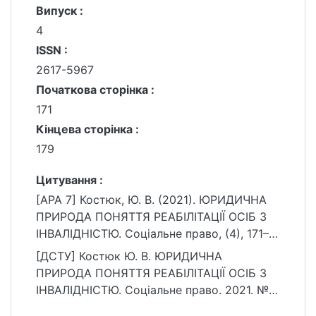
Випуск :
4
ISSN :
2617-5967
Початкова сторінка :
171
Кінцева сторінка :
179
Цитування :
[APA 7] Костюк, Ю. В. (2021). ЮРИДИЧНА
ПРИРОДА ПОНЯТТЯ РЕАБІЛІТАЦІЇ ОСІБ З
ІНВАЛІДНІСТЮ. Соціальне право, (4), 171–
179.
[ДСТУ] Костюк Ю. В. ЮРИДИЧНА
https://ir.library.knu.ua/handle/15071834/248
ПРИРОДА ПОНЯТТЯ РЕАБІЛІТАЦІЇ ОСІБ З
63
ІНВАЛІДНІСТЮ. Соціальне право. 2021. №
4. С. 171—179. URL: