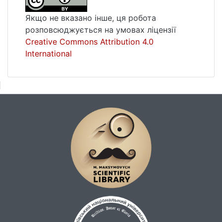
осіб з інвалідністю, а також виділенні
резервів розвитку цієї інфраструктури;
Якщо не вказано інше, ця робота
описової статистики – при аналізі рівня
розповсюджується на умовах ліцензії
розвитку інфраструктури та огляді рівня
Creative Commons Attribution 4.0
потреби в об’єктах інфраструктури.
International