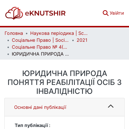
(c
Увійти
Головна
Наукова періодика | Scientific periodicals
Соціальне Право | Social Law
2021
Соціальне Право № 4(2021)
ЮРИДИЧНА ПРИРОДА ПОНЯТТЯ РЕАБІЛІТАЦІЇ ОСІБ З ІНВАЛІДНІСТЮ
ЮРИДИЧНА ПРИРОДА
ПОНЯТТЯ РЕАБІЛІТАЦІЇ ОСІБ З
ІНВАЛІДНІСТЮ
Основні дані публікації
Тип публікації :