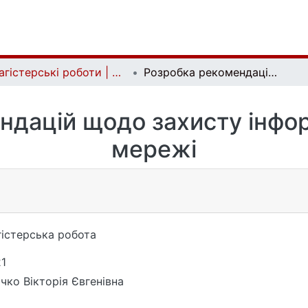
Магістерські роботи | Master's theses
Розробка рекомендацій щодо захисту інформації в локальній мережі
дацій щодо захисту інфор
мережі
істерська робота
1
чко Вікторія Євгенівна