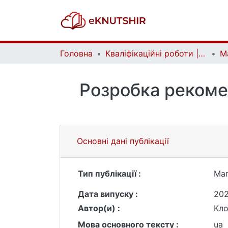
Головна
Кваліфікаційні роботи | Qualifying works
Розробка рекомен
Основні дані публікації
Тип публікації :
Маг
Дата випуску :
202
Автор(и) :
Кло
Мова основного тексту :
ua