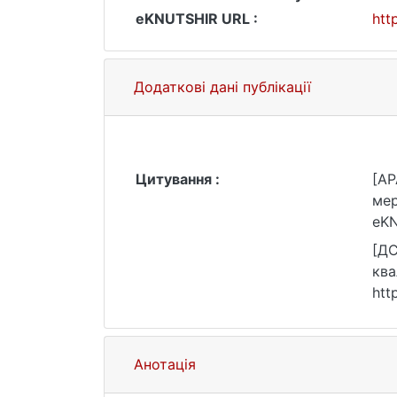
eKNUTSHIR URL :
htt
Додаткові дані публікації
Цитування :
[AP
мер
eKN
[ДС
ква
htt
Анотація