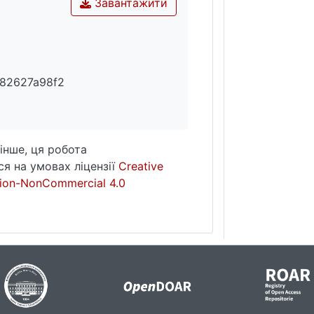
Завантажити
982627a98f2
інше, ця робота
я на умовах ліцензії
Creative
ion-NonCommercial 4.0