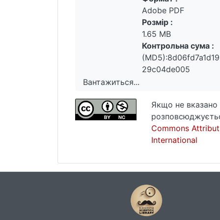
Adobe PDF
Розмір :
1.65 MB
Контрольна сума :
(MD5):8d06fd7a1d1
29c04de005
Вантажиться...
Вантажиться...
Якщо не вказано 
розповсюджуєтьс
Commons Attribut
International