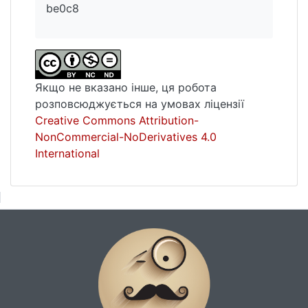
be0c8
Якщо не вказано інше, ця робота
розповсюджується на умовах ліцензії
Creative Commons Attribution-
NonCommercial-NoDerivatives 4.0
International