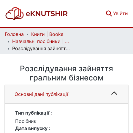
(c
Увійти
Головна
Книги | Books
Навчальні посібники | Handbooks
Розслідування зайняття гральним бізнесом
Розслідування зайняття
гральним бізнесом
Основні дані публікації
Тип публікації :
Посібник
Дата випуску :