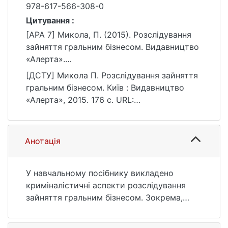
978-617-566-308-0
Цитування :
[APA 7] Микола, П. (2015). Розслідування
зайняття гральним бізнесом. Видавництво
«Алерта».
https://ir.library.knu.ua/handle/15071834/839
[ДСТУ] Микола П. Розслідування зайняття
7
гральним бізнесом. Київ : Видавництво
«Алерта», 2015. 176 с. URL:
https://ir.library.knu.ua/handle/15071834/839
7 (дата звернення: 25.07.2026).
Анотація
У навчальному посібнику викладено
криміналістичні аспекти розслідування
зайняття гральним бізнесом. Зокрема,
розглядаються криміналістична
характеристика зайняття гральним