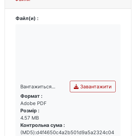
питаннями розкриття та розслідування
зайняття гральним бізнесом.
Файл(и) :
Завантажити
Вантажиться...
Формат :
Вантажиться...
Adobe PDF
Розмір :
4.57 MB
Контрольна сума :
(MD5):d4f4650c4a2b501d9a5a2324c04