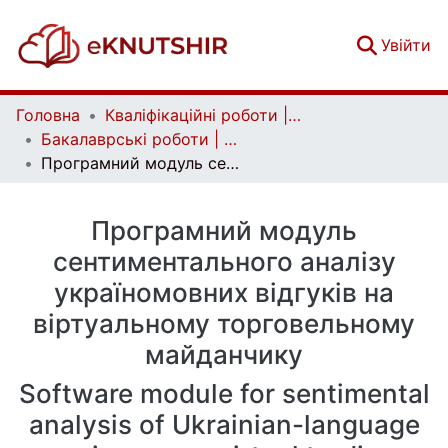
(c
Увійти
Головна
Кваліфікаційні роботи | Qualifying works
Бакалаврські роботи | Bachelor theses
Програмний модуль сентиментального аналізу україномовних відгуків на віртуальному торговельному майданчику
Програмний модуль
сентиментального аналізу
україномовних відгуків на
віртуальному торговельному
майданчику
Software module for sentimental
analysis of Ukrainian-language