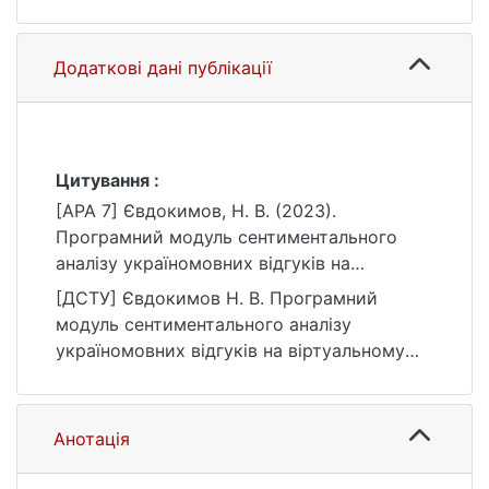
Додаткові дані публікації
Цитування :
[APA 7] Євдокимов, Н. В. (2023).
Програмний модуль сентиментального
аналізу україномовних відгуків на
віртуальному торговельному майданчику
[ДСТУ] Євдокимов Н. В. Програмний
[Бакалаврська робота, Київський
модуль сентиментального аналізу
національний університет імені Тараса
україномовних відгуків на віртуальному
Шевченка]. eKNUTSHIR.
торговельному майданчику :
https://ir.library.knu.ua/handle/123456789/54
кваліфікаційна робота бакалавра : 12
63
Інформаційні технології. Київ, 2023. 86 с.
Анотація
URL:
https://ir.library.knu.ua/handle/123456789/54