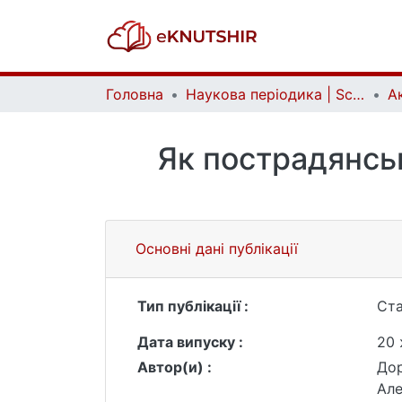
Головна
Наукова періодика | Scientific periodicals
Як пострадянсь
Основні дані публікації
Тип публікації :
Ста
Дата випуску :
20 
Автор(и) :
До
Але