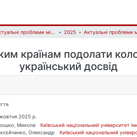
Актуальні проблеми міжнародних відносин | Аctual Problems of International Relations
2025
ким країнам подолати коло
український досвід
ття
жовтня 2025 р.
рошко, Микола
Київський національний університет і
ксєйченко, Олександр
Київський національний універ