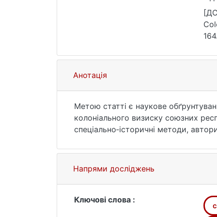
[ДС
Col
164
Анотація
Метою статті є наукове обґрунтуван
колоніального визиску союзних респ
спеціально‑історичні методи, автор
які більшовицький центр інституційн
залежну від Москви. На основі клас
та архівних матеріалів доводиться,
Напрями досліджень
увагу приділено демографічній інжен
державотворення. Стаття обстоює не
пострадянських державах: поза пере
Ключові слова :
c
імперського характеру СРСР і звільн