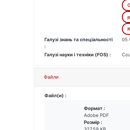
консолідації суверенітету та міжнар
C
р
К
Галузі знань та спеціальності
05 
:
Галузі науки і техніки (FOS) :
Соц
Файли
Файл(и) :
Формат :
Adobe PDF
Розмір :
327.59 KB