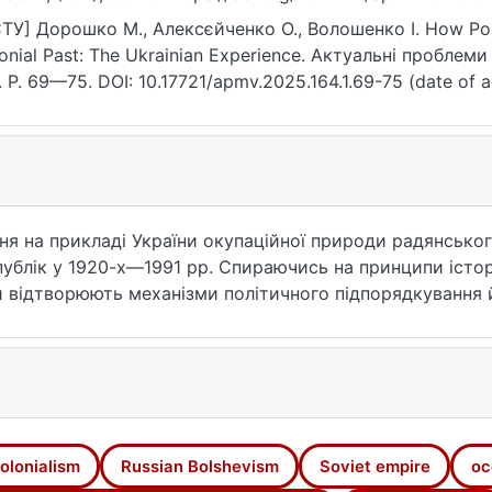
ТУ] Дорошко М., Алексєйченко О., Волошенко І. How Pos
onial Past: The Ukrainian Experience. Актуальні проблем
. P. 69—75. DOI: 10.17721/apmv.2025.164.1.69-75 (date of a
ня на прикладі України окупаційної природи радянсько
ублік у 1920-х—1991 рр. Спираючись на принципи істор
и відтворюють механізми політичного підпорядкування й 
о контролював радянську Україну, експлуатував її ресу
ичних і нових праць (Волобуєв; Мазлах і Шахрай; Винни
 що радянська Україна фактично функціонувала як колон
ерії, русифікації та довгостроковим наслідкам Голодом
обхідність цілісної історичної політики як інструмент
йменуваннями йдеться про готовність відповідати на 
olonialism
Russian Bolshevism
Soviet empire
oc
ення колективної пам’яті від імперських наративів. Та