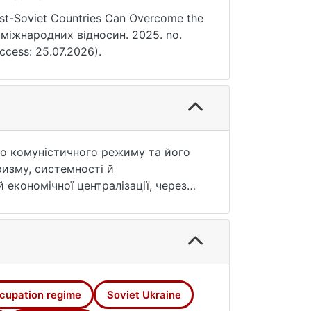
t-Soviet Countries Can Overcome the
и міжнародних відносин. 2025. no.
ccess: 25.07.2026).
го комуністичного режиму та його
изму, системності й
економічної централізації, через
рси та формував керівну еліту,
ченко; Мотиль; Шпорлюк; Гриневич)
іально залежна територія. Окрему
ору для ідентичності й
а подолання колоніальної спадщини в
«незручні» запитання щодо
cupation regime
Soviet Ukraine
ка політика є передумовою