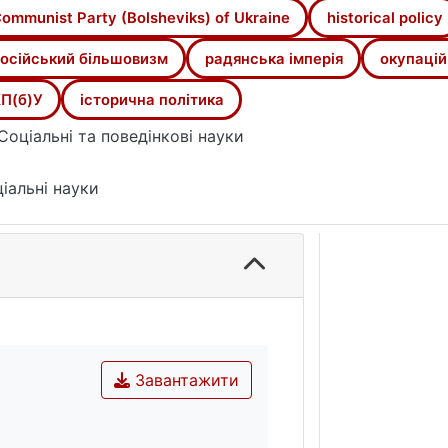
одної суб’єктності на пострадянському просторі.
ommunist Party (Bolsheviks) of Ukraine
historical policy
осійський більшовизм
радянська імперія
окупаці
П(б)У
історична політика
Соціальні та поведінкові науки
іальні науки
Завантажити