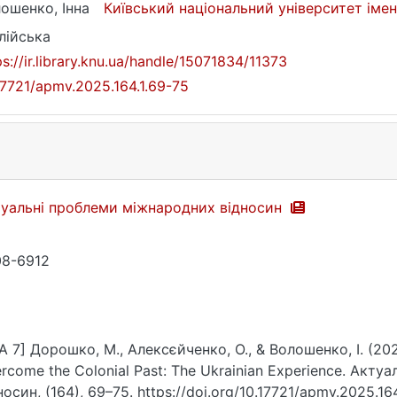
ошенко, Інна
Київський національний університет іме
лійська
ps://ir.library.knu.ua/handle/15071834/11373
17721/apmv.2025.164.1.69-75
уальні проблеми міжнародних відносин
8-6912
A 7] Дорошко, М., Алексєйченко, О., & Волошенко, І. (20
rcome the Colonial Past: The Ukrainian Experience. Акт
носин, (164), 69–75. https://doi.org/10.17721/apmv.2025.16