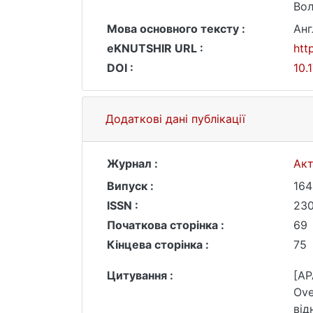
Вол
Мова основного тексту :
Анг
eKNUTSHIR URL :
htt
DOI :
10.
Додаткові дані публікації
Журнал :
Акт
Випуск :
164
ISSN :
230
Початкова сторінка :
69
Кінцева сторінка :
75
Цитування :
[AP
Ove
від