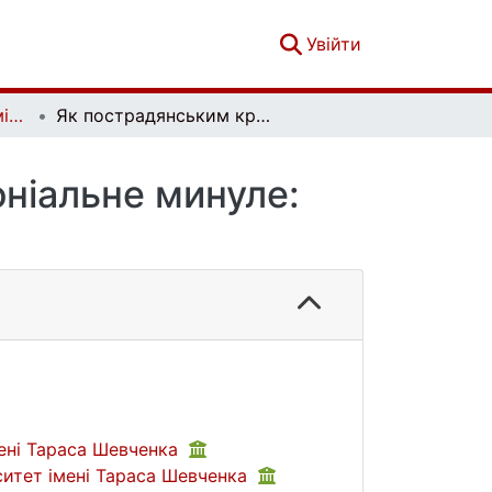
(current)
Увійти
Актуальні проблеми міжнародних відносин. Вип. 164
Як пострадянським країнам подолати колоніальне минуле: український досвід
ніальне минуле:
мені Тараса Шевченка
ситет імені Тараса Шевченка