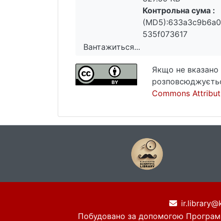
Контрольна сума :
(MD5):633a3c9b6a0
535f073617
Вантажиться...
Вантажиться...
Якщо не вказано 
розповсюджуєтьс
Commons Attributi
ir.library@
Побудовано за допомогою
Програм