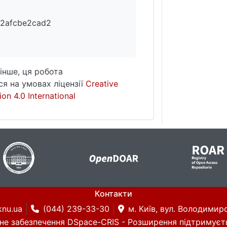
2afcbe2cad2
інше, ця робота
я на умовах ліцензії
Creative
on 4.0 International
Контакти
knu.ua
(044) 239-33-30
м. Київ, вул. Володимирс
не забезпечення DSpace-CRIS
- Розширення підтримуєт