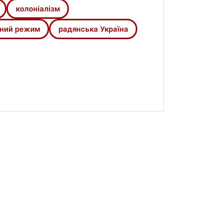
колоніалізм
йний режим
радянська Україна