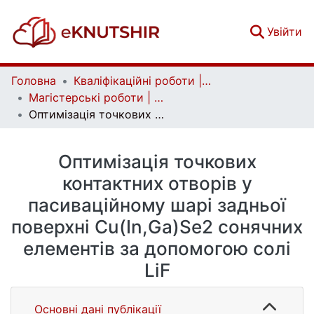
(c
Увійти
Головна
Кваліфікаційні роботи | Qualifying works
Магістерські роботи | Master's theses
Оптимізація точкових контактних отворів у пасиваційному шарі задньої поверхні Cu(In,Ga)Se2 сонячних елементів за допомогою солі LіF
Оптимізація точкових
контактних отворів у
пасиваційному шарі задньої
поверхні Cu(In,Ga)Se2 сонячних
елементів за допомогою солі
LіF
Основні дані публікації