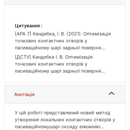
Цитування :
[APA 7] Кандибка, І. В. (2021). Оптимізація
точкових контактних отворів у
пасиваційному шарі задньої поверхні
Cu(In,Ga)Se2 сонячних елементів за
[ДСТУ] Кандибка І. В. Оптимізація
допомогою солі LіF [Магістерська робота,
точкових контактних отворів у
Київський національний університет імені
пасиваційному шарі задньої поверхні
Тараса Шевченка]. eKNUTSHIR.
Cu(In,Ga)Se2 сонячних елементів за
https://ir.library.knu.ua/handle/123456789/13
допомогою солі LіF : кваліфікаційна робота
69
магістра : 10 Природничі науки. Київ, 2021.
Анотація
51 с. URL:
https://ir.library.knu.ua/handle/123456789/13
69 (дата звернення: 25.07.2026).
У цій роботі представлений новий метод
утворення локальних контактних отворів у
пасиваційномушарі оксиду алюмінію