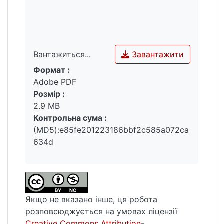
Завантажити
Вантажиться...
Формат :
Вантажиться...
Adobe PDF
Розмір :
2.9 MB
Контрольна сума :
(MD5):e85fe201223186bbf2c585a072ca
634d
Якщо не вказано інше, ця робота
розповсюджується на умовах ліцензії
Creative Commons Attribution-