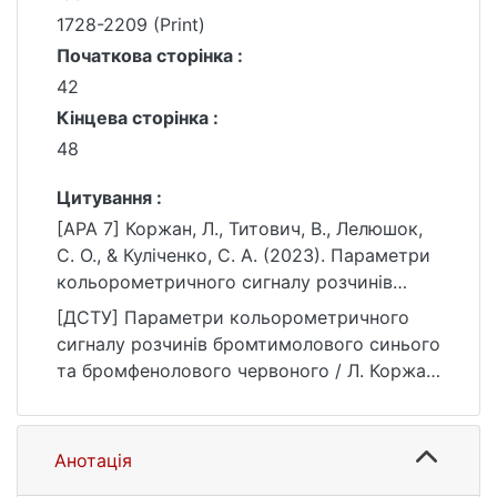
1728-2209 (Print)
Початкова сторінка :
42
Кінцева сторінка :
48
Цитування :
[APA 7] Коржан, Л., Титович, В., Лелюшок,
С. О., & Куліченко, С. А. (2023). Параметри
кольорометричного сигналу розчинів
бромтимолового синього та
[ДСТУ] Параметри кольорометричного
бромфенолового червоного. Вісник
сигналу розчинів бромтимолового синього
Київського національного університету
та бромфенолового червоного / Л. Коржан
імені Тараса Шевченка. Хімія, (1(58)), 42–
та ін. Вісник Київського національного
48. https://doi.org/10.17721/1728-
університету імені Тараса Шевченка. Хімія.
2209.2023.1(58).8
2023. № 1(58). С. 42—48. URL:
Анотація
https://doi.org/10.17721/1728-