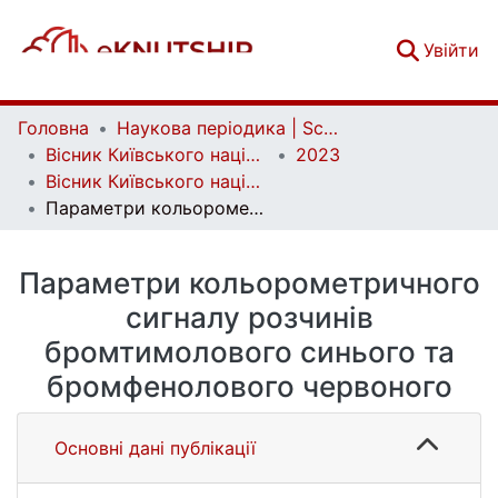
(c
Увійти
Головна
Наукова періодика | Scientific periodicals
Вісник Київського національного університету імені Тараса Шевченка. Хімія | Bulletin of Taras Shevchenko National University of Kyiv. Chemistry
2023
Вісник Київського національного університету імені Тараса Шевченка. Хімія. Вип. 1(58)
Параметри кольорометричного сигналу розчинів бромтимолового синього та бромфенолового червоного
Параметри кольорометричного
сигналу розчинів
бромтимолового синього та
бромфенолового червоного
Основні дані публікації