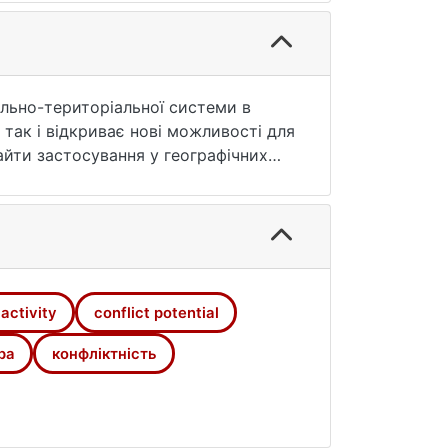
пільно-територіальної системи в
 так і відкриває нові можливості для
айти застосування у географічних
окого залучення методів суміжних
ний простір» - «міський простір».
 поняття як «конфліктна ситуація»,
ких конфліктів. Визначено, що
вою. З’ясовано, що цифрові
онфліктів в міському середовищі.
 activity
conflict potential
хнього руйнівного потенціалу до
ування методів інтегрованого
ра
конфліктність