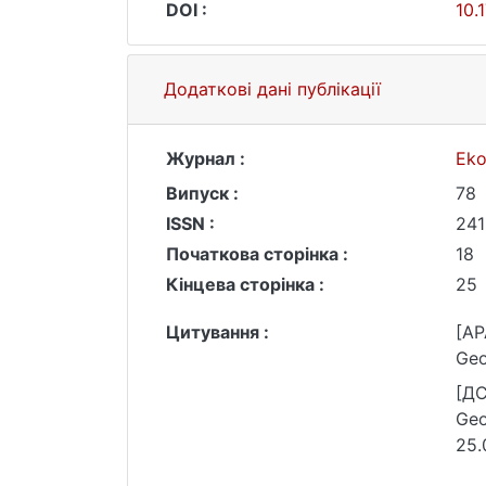
DOI :
10.
Додаткові дані публікації
Журнал :
Eko
Випуск :
78
ISSN :
241
Початкова сторінка :
18
Кінцева сторінка :
25
Цитування :
[AP
Geo
[ДС
Geo
25.