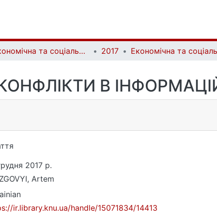
Економічна та соціальна географія | Ekonomichna ta Sotsialna Geografiya
2017
 КОНФЛІКТИ В ІНФОРМАЦІ
ття
грудня 2017 р.
GOVYI, Artem
ainian
ps://ir.library.knu.ua/handle/15071834/14413