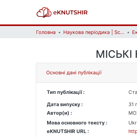
Головна
Наукова періодика | Scientific periodicals
МІСЬКІ
Основні дані публікації
Тип публікації :
Ста
Дата випуску :
31 
Автор(и) :
MOZ
Мова основного тексту :
Ukr
eKNUTSHIR URL :
htt