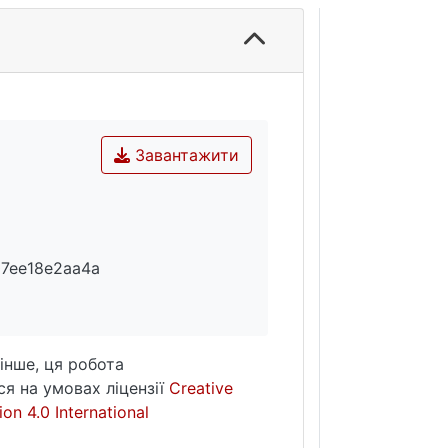
Завантажити
7ee18e2aa4a
інше, ця робота
я на умовах ліцензії
Creative
on 4.0 International