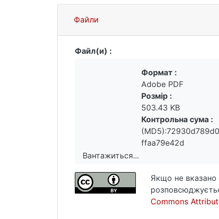
Файли
Файл(и) :
Формат :
Adobe PDF
Розмір :
503.43 KB
Контрольна сума :
(MD5):72930d789d0
ffaa79e42d
Вантажиться...
Вантажиться...
Якщо не вказано 
розповсюджуєтьс
Commons Attributi