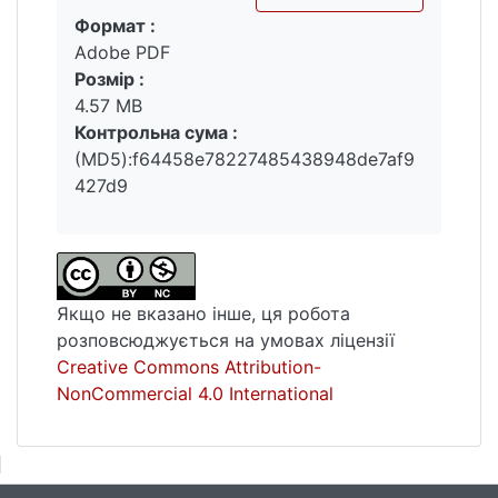
Формат :
Вантажиться...
Adobe PDF
Розмір :
4.57 MB
Контрольна сума :
(MD5):f64458e78227485438948de7af9
427d9
Якщо не вказано інше, ця робота
розповсюджується на умовах ліцензії
Creative Commons Attribution-
NonCommercial 4.0 International