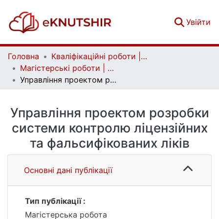
(c
Увійти
Головна
Кваліфікаційні роботи | Qualifying works
Магістерські роботи | Master's theses
Управління проектом розробки системи контролю ліцензійних та фальсифікованих ліків
Управління проектом розробки
системи контролю ліцензійних
та фальсифікованих ліків
Основні дані публікації
Тип публікації :
Магістерська робота