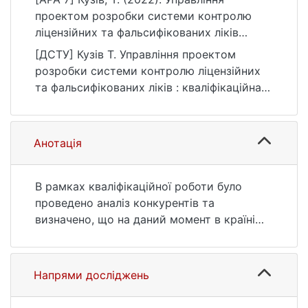
проектом розробки системи контролю
ліцензійних та фальсифікованих ліків
[Магістерська робота, Київський
[ДСТУ] Кузів Т. Управління проектом
національний університет імені Тараса
розробки системи контролю ліцензійних
Шевченка]. eKNUTSHIR.
та фальсифікованих ліків : кваліфікаційна
https://ir.library.knu.ua/handle/123456789/33
робота магістра : 12 Інформаційні
84
технології. Київ, 2022. 105 с. URL:
https://ir.library.knu.ua/handle/123456789/33
Анотація
84 (дата звернення: 25.07.2026).
В рамках кваліфікаційної роботи було
проведено аналіз конкурентів та
визначено, що на даний момент в країні
немає системи, яка могла б перевіряти
ліки на всіх ланцюгах поставки до
споживача, проведено аналітичний аналіз,
Напрями досліджень
який дозволяє оцінити сильні та слабкі
сторони проєкту, а також можливості і