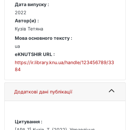
Дата випуску :
2022
Автор(и) :
Кузів Тетяна
Мова основного тексту :
ua
eKNUTSHIR URL :
https://ir.library.knu.ua/handle/123456789/33
84
Додаткові дані публікації
Цитування :
[APA 7] Кузів, Т. (2022). Управління