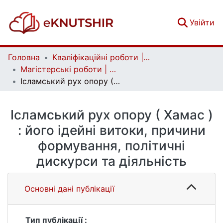
(c
Увійти
Головна
Кваліфікаційні роботи | Qualifying works
Магістерські роботи | Master's theses
Ісламський рух опору ( Хамас ) : його ідейні витоки, причини формування, політичні дискурси та діяльність
Ісламський рух опору ( Хамас )
: його ідейні витоки, причини
формування, політичні
дискурси та діяльність
Основні дані публікації
Тип публікації :