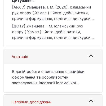
Цитування :
[APA 7] Уманцева, І. М. (2020). Ісламський
рух опору ( Хамас ) : його ідейні витоки,
причини формування, політичні дискурси
та діяльність [Магістерська робота,
[ДСТУ] Уманцева І. М. Ісламський рух
Київський національний університет імені
опору ( Хамас ) : його ідейні витоки,
Тараса Шевченка]. eKNUTSHIR.
причини формування, політичні дискурси
https://ir.library.knu.ua/handle/123456789/23
та діяльність : кваліфікаційна робота
67
магістра : 03 Гуманітарні науки. Київ, 2020.
80 с. URL:
Анотація
https://ir.library.knu.ua/handle/123456789/23
67 (дата звернення: 25.07.2026).
В даній роботи є виявлення специфіки
оформлення та особливостей
застосування ідеології ісламської
терористичної організації «Ісламський рух
опору» (ХАМАС) у контексті палестино-
ізраїльського конфлікту. В кваліфікаційній
Напрями досліджень
роботі розглянуто історико-культурні