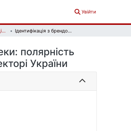
(current)
Увійти
Вісник Київського національного університету імені Тараса Шевченка. Психологія. Вип. 1 (21)
Ідентифікація з брендом та відчуття безпеки: полярність клієнтської лояльності у банківському секторі України
еки: полярність
екторі України