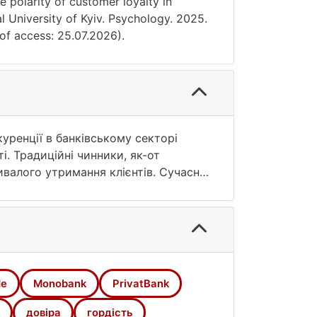
e polarity of customer loyalty in
l University of Kyiv. Psychology. 2025.
 of access: 25.07.2026).
куренції в банківському секторі
і. Традиційні чинники, як-от
ивалого утримання клієнтів. Сучасні
а психологічний комфорт у взаємодії
ідчуття безпеки, довіри, емоційної
увати банк іншим.
залучено 251 активного користувача
надійністю (альфа Кронбаха > .78).
й дисперсійний аналіз (ANOVA) та
de
Monobank
PrivatBank
 різних банків, зокрема ПриватБанку
довіра
гордість