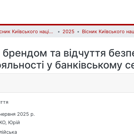
Вісник Київського національного університету імені Тараса Шевченка. Психологія | Bulletin of Taras Shevchenko National University of Kyiv. Psychology
2025
з брендом та відчуття безп
ояльності у банківському с
ття
червня 2025 р.
КО, Юрій
лійська