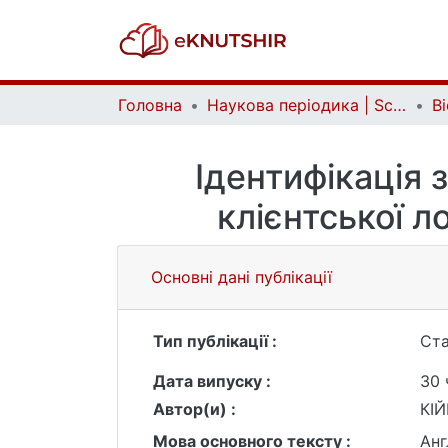
Головна
Наукова періодика | Scientific periodicals
Ідентифікація 
клієнтської л
Основні дані публікації
Тип публікації :
Ста
Дата випуску :
30 
Автор(и) :
КІЙ
Мова основного тексту :
Анг