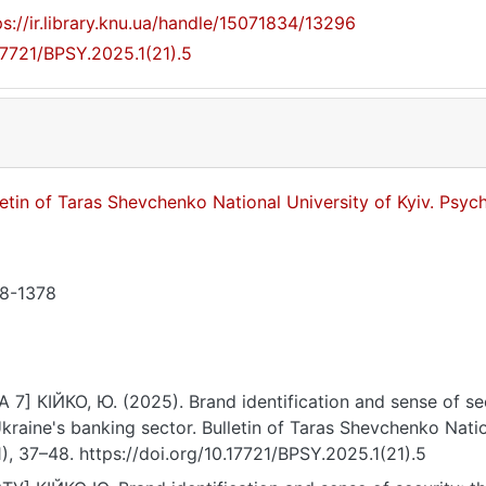
ps://ir.library.knu.ua/handle/15071834/13296
17721/BPSY.2025.1(21).5
letin of Taras Shevchenko National University of Kyiv. Psy
8-1378
A 7] КІЙКО, Ю. (2025). Brand identification and sense of sec
Ukraine's banking sector. Bulletin of Taras Shevchenko Natio
1), 37–48. https://doi.org/10.17721/BPSY.2025.1(21).5