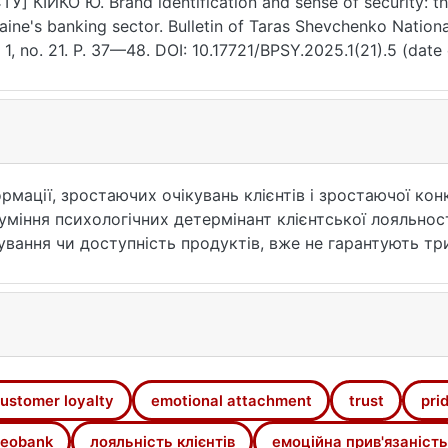
ТУ] КІЙКО Ю. Brand identification and sense of security: th
aine's banking sector. Bulletin of Taras Shevchenko Nationa
. 1, no. 21. P. 37—48. DOI: 10.17721/BPSY.2025.1(21).5 (date
рмації, зростаючих очікувань клієнтів і зростаючої кон
міння психологічних детермінант клієнтської лояльност
ування чи доступність продуктів, вже не гарантують тр
ційний зв'язок, суб'єктивне відчуття безпеки, довіру т
ив п'яти ключових чинників – ідентифікації з брендом, в
ність клієнтів, з акцентом на їхню готовність рекоменд
я за допомогою онлайн-опитування методом CAWI було 
вальник містив авторські шкали з високою внутрішньою 
описова статистика, кореляція Спірмена, однофакторни
ustomer loyalty
emotional attachment
trust
pri
иву увагу приділено порівнянню структури лояльності до
eobank
лояльність клієнтів
емоційна прив'язаність