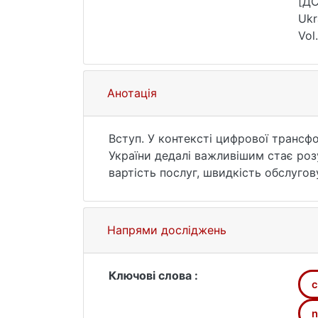
[ДС
Ukr
Vol
Анотація
Вступ. У контексті цифрової трансфо
України дедалі важливішим стає розу
вартість послуг, швидкість обслугов
споживачі дедалі більше цінують емо
з банком. Це дослідження вивчає впл
прив'язаності та гордості – на лояль
Напрями досліджень
Методи. До кількісного дослідженн
банківських послуг в Україні. Опиту
Для аналізу даних застосовувалися 
Ключові слова :
c
бінарна логістична регресія. Особл
та Monobank.
n