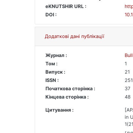
eKNUTSHIR URL :
htt
DOI :
10.
Додаткові дані публікації
Журнал :
Bul
Том :
1
Випуск :
21
ISSN :
251
Початкова сторінка :
37
Кінцева сторінка :
48
Цитування :
[AP
in 
1(2