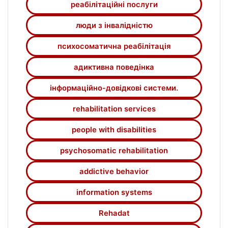
реабілітаційні послуги
люди з інвалідністю
психосоматична реабілітація
адиктивна поведінка
інформаційно-довідкові системи.
rehabilitation services
people with disabilities
psychosomatic rehabilitation
addictive behavior
information systems
Rehadat