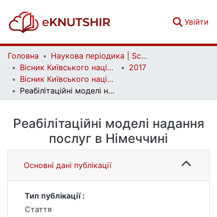
(c
Увійти
Головна
Наукова періодика | Scientific periodicals
Вісник Київського національного університету імені Тараса Шевченка. Соціальна робота | Bulletin of Taras Shevchenko National University of Kyiv. Social work
2017
Вісник Київського національного університету імені Тараса Шевченка. Соціальна робота. Вип. 2(2)
Реабілітаційні моделі надання послуг в Німеччині
Реабілітаційні моделі надання
послуг в Німеччині
Основні дані публікації
Тип публікації :
Стаття