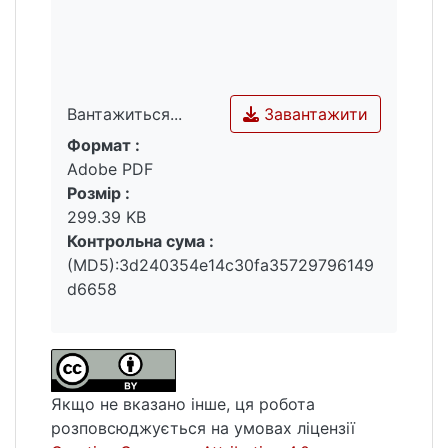
Завантажити
Вантажиться...
Формат :
Вантажиться...
Adobe PDF
Розмір :
299.39 KB
Контрольна сума :
(MD5):3d240354e14c30fa35729796149
d6658
Якщо не вказано інше, ця робота
розповсюджується на умовах ліцензії