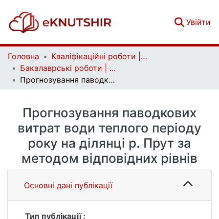
(c
Увійти
Головна
Кваліфікаційні роботи | Qualifying works
Бакалаврські роботи | Bachelor theses
Прогнозування паводкових витрат води теплого періоду року на ділянці р. Прут за методом відповідних рівнів
Прогнозування паводкових
витрат води теплого періоду
року на ділянці р. Прут за
методом відповідних рівнів
Основні дані публікації
Тип публікації :