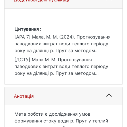
Цитування :
[APA 7] Мала, М. М. (2024). Прогнозування
паводкових витрат води теплого періоду
року на ділянці р. Прут за методом
відповідних рівнів [Бакалаврська робота,
[ДСТУ] Мала М. М. Прогнозування
Київський національний університет імені
паводкових витрат води теплого періоду
Тараса Шевченка]. eKNUTSHIR.
року на ділянці р. Прут за методом
https://ir.library.knu.ua/handle/15071834/487
відповідних рівнів : кваліфікаційна робота
7
бакалавра : 10 Природничі науки / наук.
кер. О. І. Лук’янець. Київ, 2024. 53 с. URL:
Анотація
https://ir.library.knu.ua/handle/15071834/487
7 (дата звернення: 25.07.2026).
Мета роботи є дослідження умов
формування стоку води р. Прут у теплий