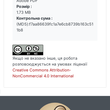
Adobe PDF
Розмір :
1.73 MB
Контрольна сума :
(MD5):f7aa86639fc1a7e6cb8739b163c51
1b8
Якщо не вказано інше, ця робота
розповсюджується на умовах ліцензії
Creative Commons Attribution-
NonCommercial 4.0 International