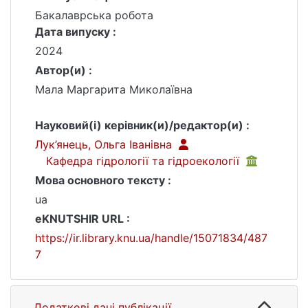
Бакалаврська робота
Дата випуску :
2024
Автор(и) :
Мала Маргарита Миколаївна
Науковий(і) керівник(и)/редактор(и) :
Лук’янець, Ольга Іванівна
Кафедра гідрології та гідроекології
Мова основного тексту :
ua
eKNUTSHIR URL :
https://ir.library.knu.ua/handle/15071834/487
7
Додаткові дані публікації