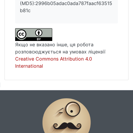
(MD5):2996b05adac0ada787faacf63515
b81c
Якщо не вказано інше, ця робота
розповсюджується на умовах ліцензії
Creative Commons Attribution 4.0
International