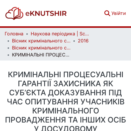
(c
Увійти
Головна
Наукова періодика | Scientific periodicals
Вісник кримінального судочинства | Herald of criminal justice
2016
Вісник кримінального судочинства. № 2
КРИМІНАЛЬНІ ПРОЦЕСУАЛЬНІ ГАРАНТІЇ ЗАХИСНИКА ЯК СУБ’ЄКТА ДОКАЗУВАННЯ ПІД ЧАС ОПИТУВАННЯ УЧАСНИКІВ КРИМІНАЛЬНОГО ПРОВАДЖЕННЯ ТА ІНШИХ ОСІБ У ДОСУДОВОМУ РОЗСЛІДУВАННІ
КРИМІНАЛЬНІ ПРОЦЕСУАЛЬНІ
ГАРАНТІЇ ЗАХИСНИКА ЯК
СУБ’ЄКТА ДОКАЗУВАННЯ ПІД
ЧАС ОПИТУВАННЯ УЧАСНИКІВ
КРИМІНАЛЬНОГО
ПРОВАДЖЕННЯ ТА ІНШИХ ОСІБ
У ДОСУДОВОМУ