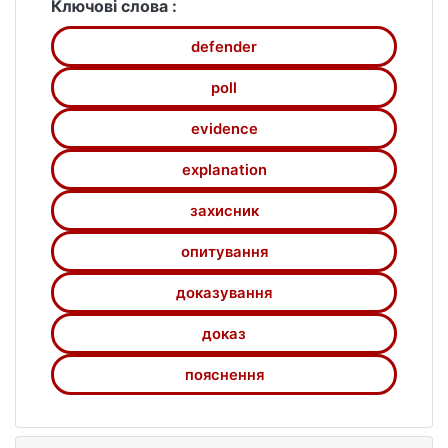
кримінального провадження та інших осіб
Ключові слова :
у досудовому розслідуванні.
defender
poll
evidence
explanation
захисник
опитування
доказування
доказ
пояснення