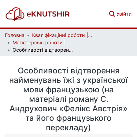
(c
Увійти
Головна
Кваліфікаційні роботи | Qualifying works
Магістерські роботи | Master's theses
Особливості відтворення найменувань їжі з української мови французькою (на матеріалі роману С. Андрухович «Фелікс Австрія» та його французького перекладу)
Особливості відтворення
найменувань їжі з української
мови французькою (на
матеріалі роману С.
Андрухович «Фелікс Австрія»
та його французького
перекладу)