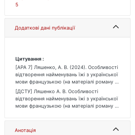
5
Додаткові дані публікації
Цитування :
[APA 7] Ляшенко, А. В. (2024). Особливості
відтворення найменувань їжі з української
мови французькою (на матеріалі роману С.
Андрухович «Фелікс Австрія» та його
[ДСТУ] Ляшенко А. В. Особливості
французького перекладу) [Магістерська
відтворення найменувань їжі з української
робота, Київський національний
мови французькою (на матеріалі роману С.
університет імені Тараса Шевченка].
Андрухович «Фелікс Австрія» та його
eKNUTSHIR.
французького перекладу) : кваліфікаційна
https://ir.library.knu.ua/handle/15071834/233
робота магістра : 035 Філологія / наук.
Анотація
5
кер. І. В. Смущинська. Київ, 2024. 137 с.