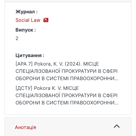
Журнал :
Social Law
Випуск :
2
Цитування :
[APA 7] Pokora, K. V. (2024). МІСЦЕ
СПЕЦІАЛІЗОВАНОЇ ПРОКУРАТУРИ В СФЕРІ
ОБОРОНИ В СИСТЕМІ ПРАВООХОРОННИХ
ОРГАНІВ. Social Law, (2).
[ДСТУ] Pokora K. V. МІСЦЕ
https://doi.org/10.32751/2617-5967-2024-
СПЕЦІАЛІЗОВАНОЇ ПРОКУРАТУРИ В СФЕРІ
02-17
ОБОРОНИ В СИСТЕМІ ПРАВООХОРОННИХ
ОРГАНІВ. Social Law. 2024. № 2. DOI:
10.32751/2617-5967-2024-02-17 (дата
звернення: 25.07.2026).
Анотація