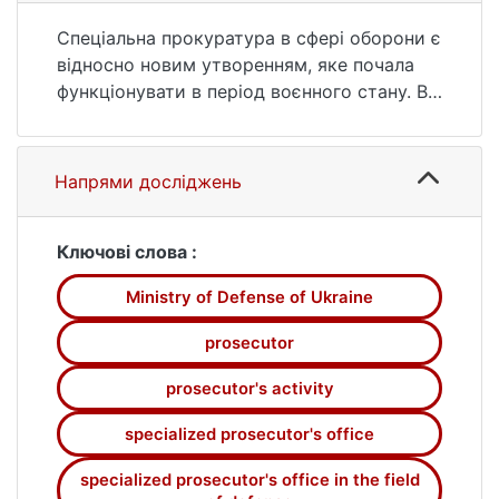
Спеціальна прокуратура в сфері оборони є
відносно новим утворенням, яке почала
функціонувати в період воєнного стану. В
статті наданий аналіз трансформації
прокуратури, яка діє в сфері оборони, а
також визначені її особливості та задачі.
Напрями досліджень
Стаття містить формулювання поняття
місця, значення та особливих
повноважень, що необхідне для розуміння
Ключові слова :
діяльності цього спеціалізованого
Ministry of Defense of Ukraine
інституту. Проаналізовано поняття місця
прокуратури в правоохоронній системі, а
prosecutor
також значення спеціалізованих
прокуратур у період воєнного стану.
prosecutor's activity
Наголошується, що система повноважень
specialized prosecutor's office
прокурора спеціалізованої прокуратури в
сфері оборони обумовлюється потребами
specialized prosecutor's office in the field
захисту інтересів держави у сфери