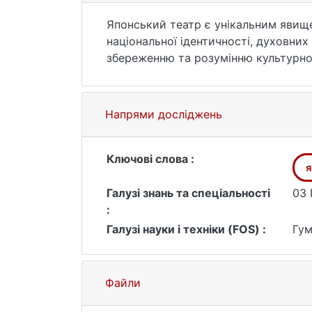
Японський театр є унікальним явище
національної ідентичності, духовних
збереженню та розумінню культурного
демонструють багатовікову естетичн
етичних принципів. Вивчення цих фо
історичний розвиток та адаптуватис
Напрями досліджень
Також важливим є міжкультурний ді
американських митців, інтегруючись
сприяє поглибленню розуміння процес
Ключові слова :
я
Дослідження має значення і для фор
японської культури для ширшої аудит
Галузі знань та спеціальності
03 
:
Галузі науки і техніки (FOS) :
Гум
Файли