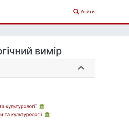
(current)
Увійти
огічний вимір
та культурології
и та культурології