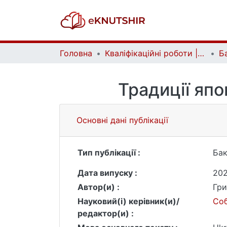
Головна
Кваліфікаційні роботи | Qualifying works
Традиції япо
Основні дані публікації
Тип публікації :
Бак
Дата випуску :
20
Автор(и) :
Гри
Науковий(і) керівник(и)/
Соб
редактор(и) :