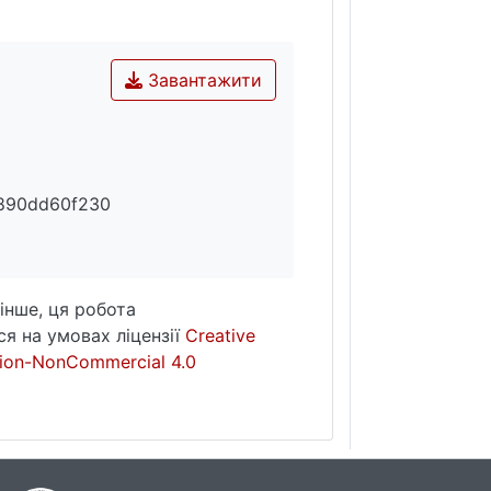
Завантажити
890dd60f230
інше, ця робота
я на умовах ліцензії
Creative
ion-NonCommercial 4.0