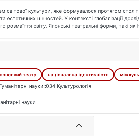
м світової культури, яке формувалося протягом століт
 та естетичних цінностей. У контексті глобалізації дос
 розмаїття світу. Японські театральні форми, такі як Н
у спадщину, але й є носіями традиційних світоглядних
рм допомагає зрозуміти, як мистецтво може впливати 
я до сучасності.
алог: японський театр став джерелом натхнення для ба
 у різні форми сценічного мистецтва. Тому вивчення я
ів взаємодії культур та інтеграції традиційних і сучас
понський театр
національна ідентичність
міжкуль
мування естетичних смаків, освіти та культурного вих
орії.
Гуманітарні науки::034 Культурологія
анітарні науки