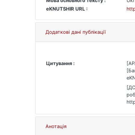
Мова основного тексту :
Ukr
eKNUTSHIR URL :
htt
Додаткові дані публікації
Цитування :
[AP
[Ба
eKN
[ДС
роб
htt
Анотація