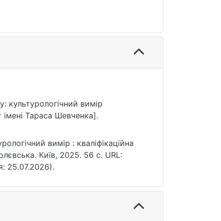
ру: культурологічний вимір
 імені Тараса Шевченка].
урологічний вимір : кваліфікаційна
олєвська. Київ, 2025. 56 с. URL:
я: 25.07.2026).