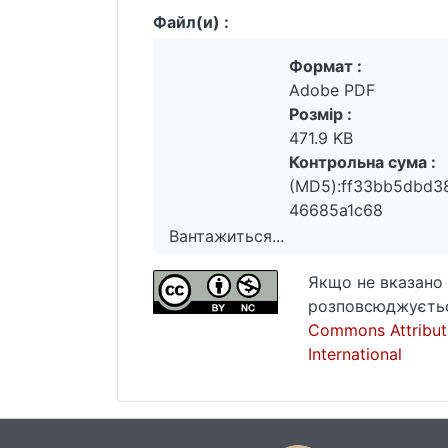
Файл(и) :
Формат :
Adobe PDF
Розмір :
471.9 KB
Контрольна сума :
(MD5):ff33bb5dbd3
46685a1c68
Вантажиться...
Вантажиться...
Якщо не вказано 
розповсюджуєтьс
Commons Attribut
International