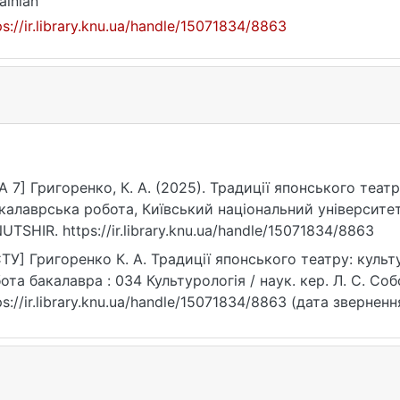
ainian
ps://ir.library.knu.ua/handle/15071834/8863
A 7] Григоренко, К. А. (2025). Традиції японського теат
калаврська робота, Київський національний університет
UTSHIR. https://ir.library.knu.ua/handle/15071834/8863
ТУ] Григоренко К. А. Традиції японського театру: культ
ота бакалавра : 034 Культурологія / наук. кер. Л. С. Соб
ps://ir.library.knu.ua/handle/15071834/8863 (дата зверненн