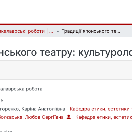
Бакалаврські роботи | Bachelor theses
Традиції японського театру: культурологічний вимір
нського театру: культурол
алаврська робота
25
горенко, Каріна Анатоліївна
Кафедра етики, естетики 
олєвська, Любов Сергіївна
Кафедра етики, естетик