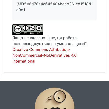
(MD5):6d78a4c645404bccb361ed1518d1
a0d1
Якщо не вказано інше, ця робота
розповсюджується на умовах ліцензії
Creative Commons Attribution-
NonCommercial-NoDerivatives 4.0
International