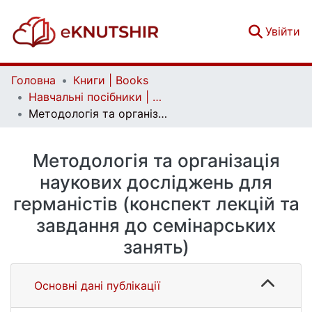
(c
Увійти
Головна
Книги | Books
Навчальні посібники | Handbooks
Методологія та організація наукових досліджень для германістів (конспект лекцій та завдання до семінарських занять)
Методологія та організація
наукових досліджень для
германістів (конспект лекцій та
завдання до семінарських
занять)
Основні дані публікації