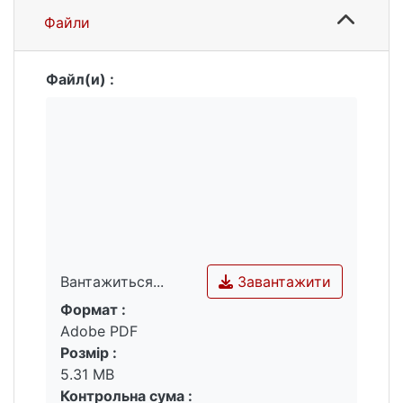
Шевченка спеціальності 035 Філологія
Файли
(спеціалізація “Германські мови та
літератури (переклад включно)”.
Файл(и) :
Завантажити
Вантажиться...
Формат :
Вантажиться...
Adobe PDF
Розмір :
5.31 MB
Контрольна сума :