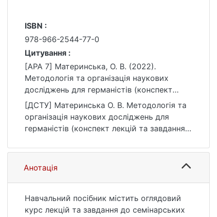
ISBN :
978-966-2544-77-0
Цитування :
[APA 7] Материнська, О. В. (2022).
Методологія та організація наукових
досліджень для германістів (конспект
лекцій та завдання до семінарських
[ДСТУ] Материнська О. В. Методологія та
занять). ТОВ «Видавництво «Ріджи».
організація наукових досліджень для
https://ir.library.knu.ua/handle/15071834/6311
германістів (конспект лекцій та завдання
до семінарських занять). Київ : ТОВ
«Видавництво «Ріджи», 2022. 156 с. URL:
https://ir.library.knu.ua/handle/15071834/6311
Анотація
(дата звернення: 25.07.2026).
Навчальний посібник містить оглядовий
курс лекцій та завдання до семінарських