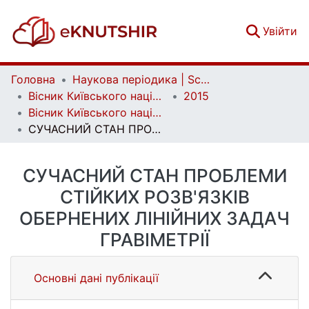
(c
Увійти
Головна
Наукова періодика | Scientific periodicals
Вісник Київського національного університету імені Тараса Шевченка. Геологія | Visnyk of Taras Shevchenko National University of Kyiv. Geology
2015
Вісник Київського національного університету імені Тараса Шевченка. Геологія. 1(68)
СУЧАСНИЙ СТАН ПРОБЛЕМИ СТІЙКИХ РОЗВ'ЯЗКІВ ОБЕРНЕНИХ ЛІНІЙНИХ ЗАДАЧ ГРАВІМЕТРІЇ
СУЧАСНИЙ СТАН ПРОБЛЕМИ
СТІЙКИХ РОЗВ'ЯЗКІВ
ОБЕРНЕНИХ ЛІНІЙНИХ ЗАДАЧ
ГРАВІМЕТРІЇ
Основні дані публікації