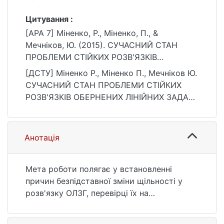
Цитування :
[APA 7] Міненко, P., Міненко, П., &
Мечніков, Ю. (2015). СУЧАСНИЙ СТАН
ПРОБЛЕМИ СТІЙКИХ РОЗВ'ЯЗКІВ
ОБЕРНЕНИХ ЛІНІЙНИХ ЗАДАЧ ГРАВІМЕТРІЇ.
[ДСТУ] Міненко P., Міненко П., Мечніков Ю.
Вісник Київського національного
СУЧАСНИЙ СТАН ПРОБЛЕМИ СТІЙКИХ
університету імені Тараса Шевченка.
РОЗВ'ЯЗКІВ ОБЕРНЕНИХ ЛІНІЙНИХ ЗАДАЧ
Геологія, 1(68), 86–93.
ГРАВІМЕТРІЇ. Вісник Київського
https://doi.org/10.17721/1728-2713.68.15.86-
національного університету імені Тараса
93
Шевченка. Геологія. 2015. Т. 1, № 68. С. 86
Анотація
—93. DOI: 10.17721/1728-2713.68.15.86-93
(дата звернення: 25.07.2026).
Мета роботи полягає у встановленні
причин безпідставної зміни щільності у
розв'язку ОЛЗГ, перевірці їх на
теоретичних прикладах та створенні
методу розв'язку оберненої лінійної задачі