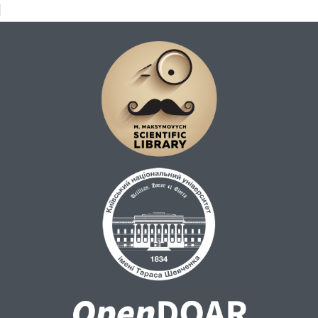
створено оптимізований ітераційний
метод гарантованого стійкого розв'язку
ОЛЗГ для багатошарової інтерпретаційної
моделі, у якій кожен горизонтальний шар
щільно упакований блоками, що мають
форму прямокутного паралелепіпеда та
різну й невідому щільність. Але цей метод
абсолютно не гарантує геологічної чи
фізичної відповідності отриманих
розв'язком ОЛЗГ значень щільності
кожного блоку моделі реальним
значенням щільності масивів гірських
порід. Р.В. Міненко розробив двоетапну
методику отримання стійкого та
змістовного розв'язку ОЛЗГ. За
додатковим рішенням з уточнюючими
ітераційними поправками після
вирівнювання початкових умов
ітераційного процесу на другому етапі у