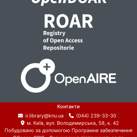
всіх шарах моделі ми отримуємо розподіл
щільності, який збігається з її розподілом
в аномальних тілах теоретичної моделі. Це
означає, що основною причиною
зменшення щільності у розв'язку ОЛЗГ з
глибиною на першому етапі є відсутність
управління розподілом нев'язки поля на
кожній ітерації в кожній точці при
перетворенні її в ітераційні поправки для
всіх блоків моделі, які знаходяться під
точкою поля.
Контакти
ir.library@knu.ua
(044) 239-33-30
м. Київ, вул. Володимирська, 58, к. 42
Побудовано за допомогою
Програмне забезпечення