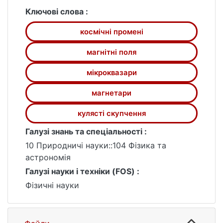
галактичними джерелами триплету
Ключові слова :
можуть бути мікроквазари SS433,
космічні промені
GRS1915+105, магнетар SGR1900+14 та
кулясте зоряне скупчення NGC6760.
магнітні поля
мікроквазари
магнетари
кулясті скупчення
Галузі знань та спеціальності :
10 Природничі науки::104 Фізика та
астрономія
Галузі науки і техніки (FOS) :
Фізичні науки