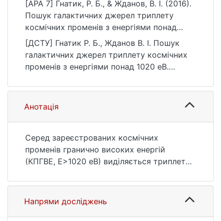
[APA 7] Гнатик, Р. Б., & Жданов, В. І. (2016).
Пошук галактичних джерел триплету
космічних променів з енергіями понад
1020 еВ. Вісник Київського національного
[ДСТУ] Гнатик Р. Б., Жданов В. І. Пошук
університету імені Тараса Шевченка.
галактичних джерел триплету космічних
Астрономія, (1(53)), 37–40.
променів з енергіями понад 1020 еВ.
https://doi.org/10.17721/BTSNUA.2016.53.37-
Вісник Київського національного
40
університету імені Тараса Шевченка.
Астрономія. 2016. № 1(53). С. 37—40. DOI:
Анотація
10.17721/BTSNUA.2016.53.37-40 (дата
звернення: 25.07.2026).
Серед зареєстрованих космічних
променів гранично високих енергій
(КПГВЕ, E>1020 еВ) виділяється триплет
подій в крузі радіуса 4° в області
Галактичного центру. Із застосуванням
методу зворотнього розрахунку
Напрями досліджень
траєкторій КПГВЕ в магнітному полі
Галактики показано, що потенційними