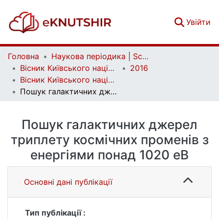
(c
Увійти
Головна
Наукова періодика | Scientific periodicals
Вісник Київського національного університету імені Тараса Шевченка. Астрономія | Bulletin of Taras Shevchenko National University of Kyiv. Astronomy
2016
Вісник Київського національного університету імені Тараса Шевченка. Астрономія. Вип. 1(53)
Пошук галактичних джерел триплету космічних променів з енергіями понад 1020 еВ
Пошук галактичних джерел
триплету космічних променів з
енергіями понад 1020 еВ
Основні дані публікації
Тип публікації :