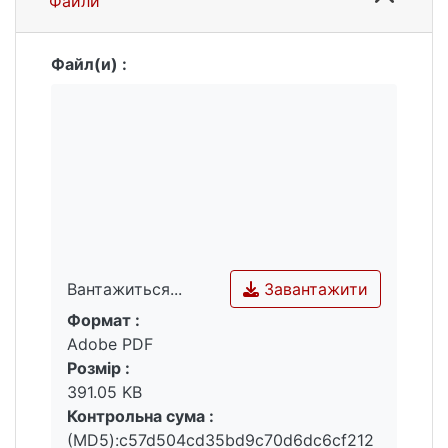
Файли
Файл(и) :
Завантажити
Вантажиться...
Формат :
Вантажиться...
Adobe PDF
Розмір :
391.05 KB
Контрольна сума :
(MD5):c57d504cd35bd9c70d6dc6cf212