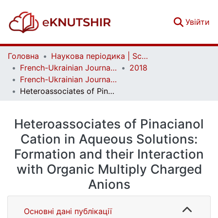
(c
Увійти
Головна
Наукова періодика | Scientific periodicals
French-Ukrainian Journal of Chemistry
2018
French-Ukrainian Journal of Chemistry. Vol. 6 No. 1
Heteroassociates of Pinacianol Cation in Aqueous Solutions: Formation and their Interaction with Organic Multiply Charged Anions
Heteroassociates of Pinacianol
Cation in Aqueous Solutions:
Formation and their Interaction
with Organic Multiply Charged
Anions
Основні дані публікації