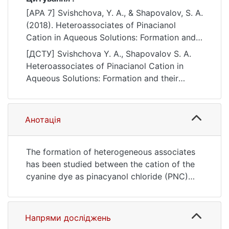
[APA 7] Svishchova, Y. A., & Shapovalov, S. A.
(2018). Heteroassociates of Pinacianol
Cation in Aqueous Solutions: Formation and
their Interaction with Organic Multiply
[ДСТУ] Svishchova Y. A., Shapovalov S. A.
Charged Anions. French-Ukrainian Journal of
Heteroassociates of Pinacianol Cation in
Chemistry, 6(1), 21–30.
Aqueous Solutions: Formation and their
https://doi.org/10.17721/fujcV6I1P21-30
Interaction with Organic Multiply Charged
Anions. French-Ukrainian Journal of
Chemistry. 2018. Vol. 6, no. 1. P. 21—30. DOI:
Анотація
10.17721/fujcV6I1P21-30 (date of access:
25.07.2026).
The formation of heterogeneous associates
has been studied between the cation of the
cyanine dye as pinacyanol chloride (PNC)
and multiplies charged anions arsenazo (AR
II) or humus acids (HA) in aqueous solutions.
The accompanying spectral changes have
Напрями досліджень
been analyzed. The equilibrium constants of