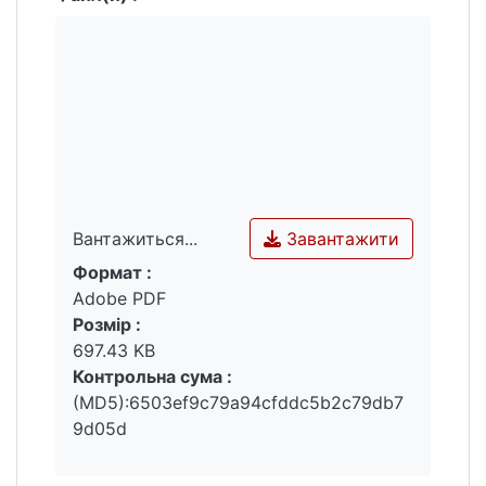
Завантажити
Вантажиться...
Формат :
Вантажиться...
Adobe PDF
Розмір :
697.43 KB
Контрольна сума :
(MD5):6503ef9c79a94cfddc5b2c79db7
9d05d