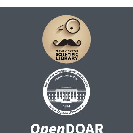
66,1 %. Загалом фінансування Програми
розвитку МСБ до 2030 р. в частині
державного фінансування станом на 2018
р. виконано на 6,1 %. На даний час
Загальнодержавна програма розвитку
МСБ некоректно відображена у паспортах
бюджетних програм, які безпосередньо
показують фактичний рівень її виконання
та ефективність використання виділених
коштів, що унеможливлює проведення
якісної оцінки та надання відповідних
рекомендацій. Також слід зауважити, що
проаналізувати виконання Програм
розвитку МСБ до 2010 р. та 2030 р. в
частині їх недержавного фінансування
практично неможливо, оскільки не існує
уніфікованої щорічної звітності
підприємств реального сектору економіки