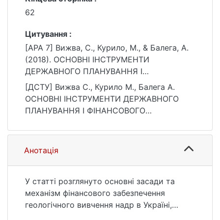
62
Цитування :
[APA 7] Вижва, С., Курило, М., & Балега, А.
(2018). ОСНОВНІ ІНСТРУМЕНТИ
ДЕРЖАВНОГО ПЛАНУВАННЯ І
ФІНАНСОВОГО ЗАБЕЗПЕЧЕННЯ
[ДСТУ] Вижва С., Курило М., Балега А.
ГЕОЛОГІЧНОГО ВИВЧЕННЯ НАДР В
ОСНОВНІ ІНСТРУМЕНТИ ДЕРЖАВНОГО
УКРАЇНІ. Вісник Київського національного
ПЛАНУВАННЯ І ФІНАНСОВОГО
університету імені Тараса Шевченка.
ЗАБЕЗПЕЧЕННЯ ГЕОЛОГІЧНОГО
Геологія, 2(81), 56–62.
ВИВЧЕННЯ НАДР В УКРАЇНІ. Вісник
https://doi.org/10.17721/1728-2713.81.09
Київського національного університету
Анотація
імені Тараса Шевченка. Геологія. 2018. Т. 2,
№ 81. С. 56—62. DOI: 10.17721/1728-
2713.81.09 (дата звернення: 25.07.2026).
У статті розглянуто основні засади та
механізм фінансового забезпечення
геологічного вивчення надр в Україні,
досліджено динаміку та структуру