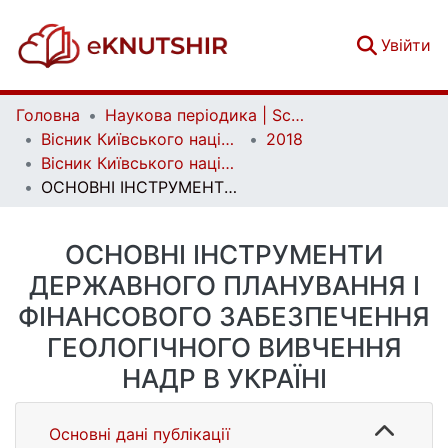
(c
Увійти
Головна
Наукова періодика | Scientific periodicals
Вісник Київського національного університету імені Тараса Шевченка. Геологія | Visnyk of Taras Shevchenko National University of Kyiv. Geology
2018
Вісник Київського національного університету імені Тараса Шевченка. Геологія. 2(81)
ОСНОВНІ ІНСТРУМЕНТИ ДЕРЖАВНОГО ПЛАНУВАННЯ І ФІНАНСОВОГО ЗАБЕЗПЕЧЕННЯ ГЕОЛОГІЧНОГО ВИВЧЕННЯ НАДР В УКРАЇНІ
ОСНОВНІ ІНСТРУМЕНТИ
ДЕРЖАВНОГО ПЛАНУВАННЯ І
ФІНАНСОВОГО ЗАБЕЗПЕЧЕННЯ
ГЕОЛОГІЧНОГО ВИВЧЕННЯ
НАДР В УКРАЇНІ
Основні дані публікації