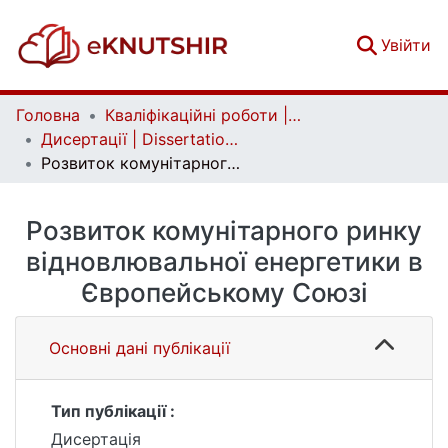
(c
Увійти
Головна
Кваліфікаційні роботи | Qualifying works
Дисертації | Dissertations
Розвиток комунітарного ринку відновлювальної енергетики в Європейському Союзі
Розвиток комунітарного ринку
відновлювальної енергетики в
Європейському Союзі
Основні дані публікації
Тип публікації :
Дисертація