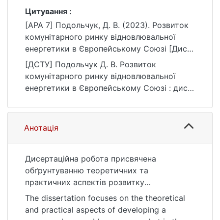
Цитування :
[APA 7] Подольчук, Д. В. (2023). Розвиток
комунітарного ринку відновлювальної
енергетики в Європейському Союзі [Дис.
д-ра філос., Київський національний
[ДСТУ] Подольчук Д. В. Розвиток
університет імені Тараса Шевченка].
комунітарного ринку відновлювальної
eKNUTSHIR.
енергетики в Європейському Союзі : дис.
https://ir.library.knu.ua/handle/123456789/57
… д-ра філос. : 29 Міжнародні відносини.
00
Київ, 2023. 249 с. URL:
https://ir.library.knu.ua/handle/123456789/57
Анотація
00 (дата звернення: 25.07.2026).
Дисертаційна робота присвячена
обґрунтуванню теоретичних та
практичних аспектів розвитку
комунітарного ринку відновлювальної
The dissertation focuses on the theoretical
енергетики в Європейському Союзі.
and practical aspects of developing a
Робота включає аналіз політики підтримки