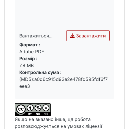
Завантажити
Вантажиться...
Формат :
Вантажиться...
Adobe PDF
Розмір :
7.8 MB
Контрольна сума :
(MD5):a0d6c915d93e2e478fd595fdf6f7
eea3
Якщо не вказано інше, ця робота
розповсюджується на умовах ліцензії