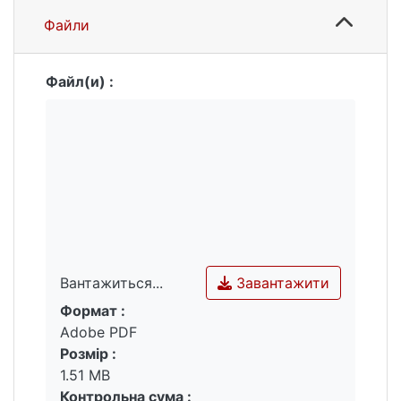
Файли
Файл(и) :
Завантажити
Вантажиться...
Формат :
Вантажиться...
Adobe PDF
Розмір :
1.51 MB
Контрольна сума :