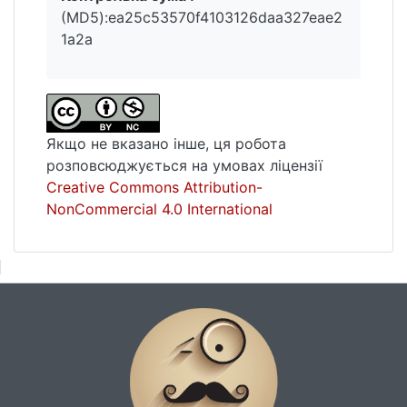
(MD5):ea25c53570f4103126daa327eae2
1a2a
Якщо не вказано інше, ця робота
розповсюджується на умовах ліцензії
Creative Commons Attribution-
NonCommercial 4.0 International