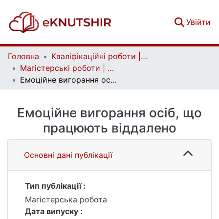
(c
Увійти
Головна
Кваліфікаційні роботи | Qualifying works
Магістерські роботи | Master's theses
Емоційне вигорання осіб, що працюють віддалено
Емоційне вигорання осіб, що
працюють віддалено
Основні дані публікації
Тип публікації :
Магістерська робота
Дата випуску :