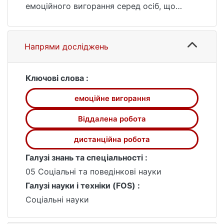
емоційного вигорання серед осіб, що
працюють віддалено.
Практична цінність дослідження полягає у
можливості застосування отриманих
Напрями досліджень
результатів для розробки програм
психологічної підтримки працівників, що
працюють дистанційно. Це включає
Ключові слова :
профілактичні заходи, спрямовані на
емоційне вигорання
зниження емоційного вигорання через
посилення соціальної підтримки,
Віддалена робота
впровадження гнучких робочих графіків та
розвиток індивідуальних копінг-стратегій.
дистанційна робота
Галузі знань та спеціальності :
05 Соціальні та поведінкові науки
Галузі науки і техніки (FOS) :
Соціальні науки