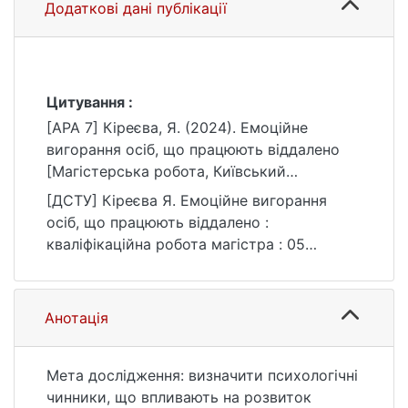
Додаткові дані публікації
Цитування :
[APA 7] Кіреєва, Я. (2024). Емоційне
вигорання осіб, що працюють віддалено
[Магістерська робота, Київський
національний університет імені Тараса
[ДСТУ] Кіреєва Я. Емоційне вигорання
Шевченка]. eKNUTSHIR.
осіб, що працюють віддалено :
https://ir.library.knu.ua/handle/15071834/578
кваліфікаційна робота магістра : 05
4
Соціальні та поведінкові науки / наук. кер.
А. А. Молотокас. Київ, 2024. 90 с. URL:
https://ir.library.knu.ua/handle/15071834/578
Анотація
4 (дата звернення: 25.07.2026).
Мета дослідження: визначити психологічні
чинники, що впливають на розвиток