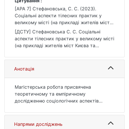
Цитування :
[APA 7] Стефановська, С. С. (2023).
Соціальні аспекти тілесних практик у
великому місті (на прикладі жителів міст
Києва та Харкова) [Магістерська робота,
[ДСТУ] Стефановська С. С. Соціальні
Київський національний університет імені
аспекти тілесних практик у великому місті
Тараса Шевченка]. eKNUTSHIR.
(на прикладі жителів міст Києва та
https://ir.library.knu.ua/handle/123456789/42
Харкова) : кваліфікаційна робота магістра :
69
05 Соціальні та поведінкові науки. Київ,
2023. 196 с. URL:
Анотація
https://ir.library.knu.ua/handle/123456789/42
69 (дата звернення: 25.07.2026).
Магістерська робота присвячена
теоретичному та емпіричному
дослідженню соціологічних аспектів
тілесності та тілесних практик (на
прикладі жителів Києва та Харкова).
Методом аналізу історичної
Напрями досліджень
ретроспективи здобутків соціологів з