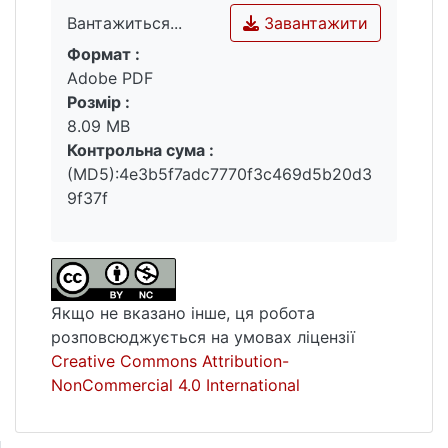
Завантажити
Вантажиться...
Формат :
Вантажиться...
Adobe PDF
Розмір :
8.09 MB
Контрольна сума :
(MD5):4e3b5f7adc7770f3c469d5b20d3
9f37f
Якщо не вказано інше, ця робота
розповсюджується на умовах ліцензії
Creative Commons Attribution-
NonCommercial 4.0 International