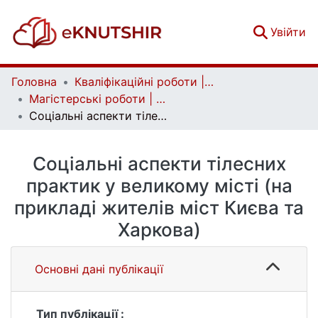
(c
Увійти
Головна
Кваліфікаційні роботи | Qualifying works
Магістерські роботи | Master's theses
Соціальні аспекти тілесних практик у великому місті (на прикладі жителів міст Києва та Харкова)
Соціальні аспекти тілесних
практик у великому місті (на
прикладі жителів міст Києва та
Харкова)
Основні дані публікації
Тип публікації :