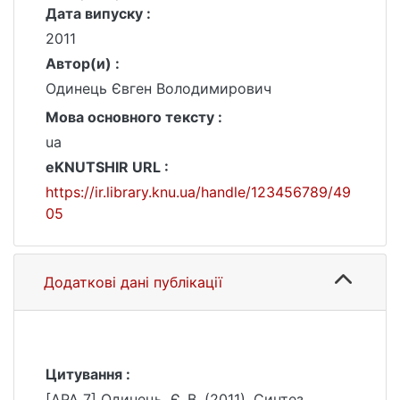
Дата випуску :
2011
Автор(и) :
Одинець Євген Володимирович
Мова основного тексту :
ua
eKNUTSHIR URL :
https://ir.library.knu.ua/handle/123456789/49
05
Додаткові дані публікації
Цитування :
[APA 7] Одинець, Є. В. (2011). Синтез,