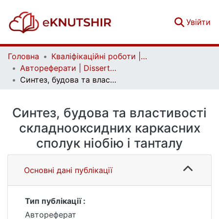
(c
Увійти
Головна
Кваліфікаційні роботи | Qualifying works
Автореферати | Dissertation abstract
Синтез, будова та властивості складнооксидних каркасних сполук ніобію і танталу
Синтез, будова та властивості
складнооксидних каркасних
сполук ніобію і танталу
Основні дані публікації
Тип публікації :
Автореферат