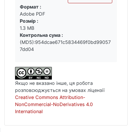
Формат :
принципово новий спосіб пояснення
Вантажиться...
Adobe PDF
процесу входження тетраедрів РО4 в
Розмір :
октаедричну решітку оксиду. Досліджені
1.3 MB
електрофізичні властивості синтезованих
Контрольна сума :
сполук. На основі отриманих результатів
(MD5):954dcae671c5834469f0bd99057
проведено кореляційний аналіз між їх
7dd04
будовою та властивостями.
Ключові слова : розчин-розплави,
кристалізація, вольфрамові бронзи,
складні фосфати, РСА, йонний обмін, ГДГ,
Якщо не вказано інше, ця робота
ширина забороненої зони, імпедансна
розповсюджується на умовах ліцензії
спектроскопія.
Creative Commons Attribution-
NonCommercial-NoDerivatives 4.0
International