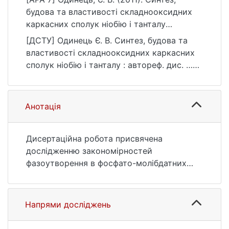
будова та властивості складнооксидних
каркасних сполук ніобію і танталу
[Автореф. дис. канд. хім. наук, Київський
[ДСТУ] Одинець Є. В. Синтез, будова та
національний університет імені Тараса
властивості складнооксидних каркасних
Шевченка]. eKNUTSHIR.
сполук ніобію і танталу : автореф. дис. …
https://ir.library.knu.ua/handle/123456789/49
канд. хім. наук : 10 Природничі науки. Київ,
05
2011. 22 с. URL:
https://ir.library.knu.ua/handle/123456789/49
Анотація
05 (дата звернення: 25.07.2026).
Дисертаційна робота присвячена
дослідженню закономірностей
фазоутворення в фосфато-молібдатних
розчин-розплавах лужних металів на
основі титану, цирконію, ніобію і танталу,
практичному підтвердженню
Напрями досліджень
взаємозв’язку сполук, що належать до
групи оксидних бронз, із спорідненими їм