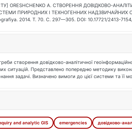
СТУ] ORESHCHENKO A. СТВОРЕННЯ ДОВІДКОВО-АНАЛІТ
СТЕМИ ПРИРОДНИХ І ТЕХНОГЕННИХ НАДЗВИЧАЙНИХ СИТУ
grafiya. 2014. Т. 70. С. 297—305. DOI: 10.17721/2413-715
07.2026).
отреби створення довідково-аналітичної геоінформаційн
них ситуацій. Представлено попередню методику викона
нання задачі. Визначено вимоги до цієї системи та її м
nquiry and analytic GIS
emergencies
довідково-анал