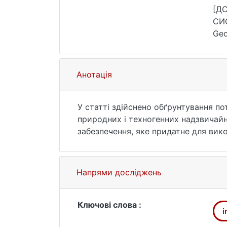
[Д
СИ
Geo
25.
Анотація
У статті здійснено обґрунтування п
природних і техногенних надзвичай
забезпечення, яке придатне для вико
Напрями досліджень
Ключові слова :
i