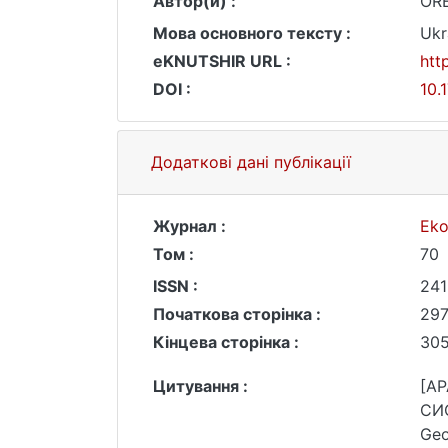
Автор(и) :
ORE
Мова основного тексту :
Ukr
eKNUTSHIR URL :
htt
DOI :
10.
Додаткові дані публікації
Журнал :
Eko
Том :
70
ISSN :
241
Початкова сторінка :
29
Кінцева сторінка :
30
Цитування :
[A
СИ
Geo