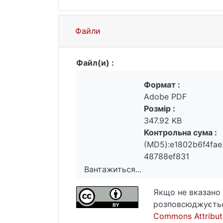
Файли
Файл(и) :
Формат :
Adobe PDF
Розмір :
347.92 KB
Контрольна сума :
(MD5):e1802b6f4fa
48788ef831
Вантажиться...
Вантажиться...
Якщо не вказано 
розповсюджуєтьс
Commons Attributi