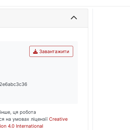
Завантажити
e2e6abc3c36
інше, ця робота
я на умовах ліцензії
Creative
on 4.0 International