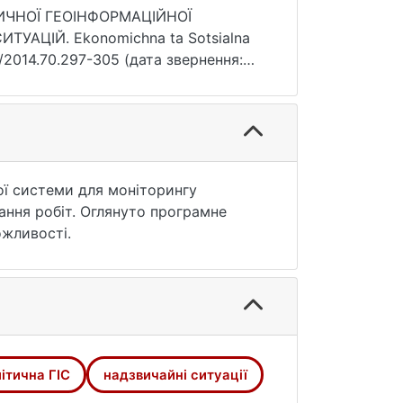
ИЧНОЇ ГЕОІНФОРМАЦІЙНОЇ
АЦІЙ. Ekonomichna ta Sotsialna
4/2014.70.297-305 (дата звернення:
ої системи для моніторингу
ння робіт. Оглянуто програмне
ожливості.
ітична ГІС
надзвичайні ситуації