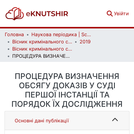
(c
Увійти
Головна
Наукова періодика | Scientific periodicals
Вісник кримінального судочинства | Herald of criminal justice
2019
Вісник кримінального судочинства. № 4
ПРОЦЕДУРА ВИЗНАЧЕННЯ ОБСЯГУ ДОКАЗІВ У СУДІ ПЕРШОЇ ІНСТАНЦІЇ ТА ПОРЯДОК ЇХ ДОСЛІДЖЕННЯ
ПРОЦЕДУРА ВИЗНАЧЕННЯ
ОБСЯГУ ДОКАЗІВ У СУДІ
ПЕРШОЇ ІНСТАНЦІЇ ТА
ПОРЯДОК ЇХ ДОСЛІДЖЕННЯ
Основні дані публікації