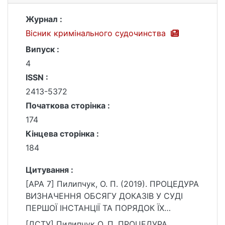
Журнал :
Вісник кримінального судочинства
Випуск :
4
ISSN :
2413-5372
Початкова сторінка :
174
Кінцева сторінка :
184
Цитування :
[APA 7] Пилипчук, О. П. (2019). ПРОЦЕДУРА
ВИЗНАЧЕННЯ ОБСЯГУ ДОКАЗІВ У СУДІ
ПЕРШОЇ ІНСТАНЦІЇ ТА ПОРЯДОК ЇХ
ДОСЛІДЖЕННЯ. Вісник кримінального
[ДСТУ] Пилипчук О. П. ПРОЦЕДУРА