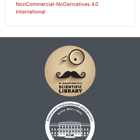
NonCommercial-NoDerivatives 4.0
підготовці окремих розділів підручників,
International
навчальних посібників.