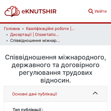
(c
Увійти
Головна
Кваліфікаційні роботи | Qualifying works
Дисертації | Dissertations
Співвідношення міжнародного, державного та договірного регулювання трудових відносин.
Співвідношення міжнародного,
державного та договірного
регулювання трудових
відносин.
Основні дані публікації
Тип публікації :