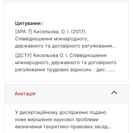
Цитування :
[APA 7] Кисельова, О. І. (2017).
Співвідношення міжнародного,
державного та договірного регулювання
трудових відносин. [Дис. д-ра юрид. наук,
[ДСТУ] Кисельова О. І. Співвідношення
Київський національний університет імені
міжнародного, державного та договірного
Тараса Шевченка]. eKNUTSHIR.
регулювання трудових відносин. : дис. …
https://ir.library.knu.ua/handle/123456789/58
д-ра юрид. наук : 08 Право. Київ, 2017. 459
9
с. URL:
https://ir.library.knu.ua/handle/123456789/58
Анотація
9 (дата звернення: 25.07.2026).
У дисертаційному дослідженні подано
нове вирішення наукової проблеми
визначення теоретико-правових засад