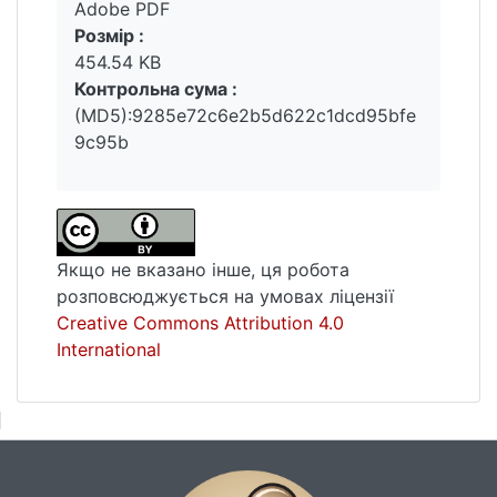
тонкій нескінченій пластині з алюмінієвого
Adobe PDF
сплаву 7075-Т6 в умовах одновісного
Розмір :
багатоциклового асиметричного розтягу-
454.54 KB
стиску. Результати розрахунків, отримані
Контрольна сума :
аналітичним та чисельним способами,
(MD5):9285e72c6e2b5d622c1dcd95bfe
задовільно узгоджуються з
9c95b
експериментальними даними. Врахування
рівня накопиченого з часом пошкодження
призводить до збільшення розрахункової
швидкості тріщини.
Якщо не вказано інше, ця робота
розповсюджується на умовах ліцензії
Creative Commons Attribution 4.0
International