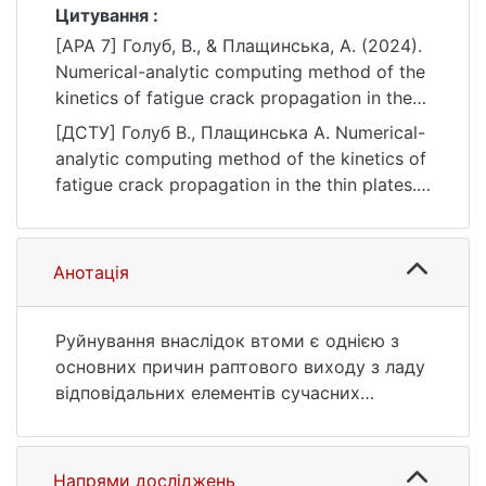
Цитування :
[APA 7] Голуб, В., & Плащинська, А. (2024).
Numerical-analytic computing method of the
kinetics of fatigue crack propagation in the
thin plates. Bulletin of Taras Shevchenko
[ДСТУ] Голуб В., Плащинська А. Numerical-
National University of Kyiv. Physics and
analytic computing method of the kinetics of
Mathematics, 78(1), 62–65.
fatigue crack propagation in the thin plates.
https://doi.org/10.17721/1812-5409.2024/1.11
Bulletin of Taras Shevchenko National
University of Kyiv. Physics and Mathematics.
2024. Vol. 78, no. 1. P. 62—65. DOI:
Анотація
10.17721/1812-5409.2024/1.11 (date of
access: 25.07.2026).
Руйнування внаслідок втоми є однією з
основних причин раптового виходу з ладу
відповідальних елементів сучасних
конструкцій. Тому розробка методів
прогнозування кінетики розповсюдження
тріщин втоми є актуальною і важливою
Напрями досліджень