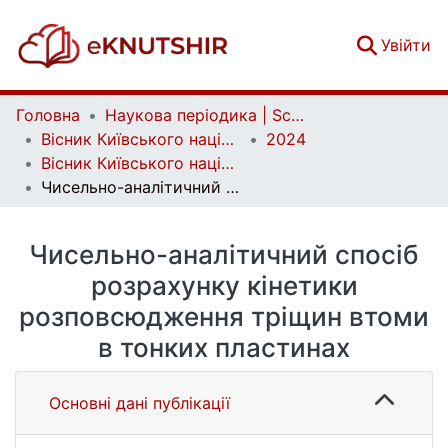
(c
Увійти
Головна
Наукова періодика | Scientific periodicals
Вісник Київського національного університету імені Тараса Шевченка. Фізико-математичні науки | Bulletin of Taras Shevchenko National University of Kyiv. Series: Physics and Mathematics
2024
Вісник Київського національного університету імені Тараса Шевченка. Фізико-математичні науки. Том 78 № 1
Чисельно-аналітичний спосіб розрахунку кінетики розповсюдження тріщин втоми в тонких пластинах
Чисельно-аналітичний спосіб
розрахунку кінетики
розповсюдження тріщин втоми
в тонких пластинах
Основні дані публікації