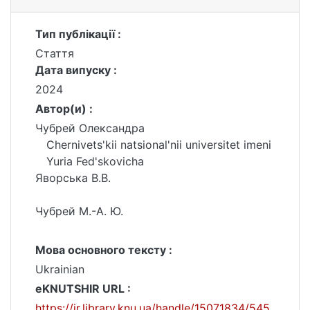
Тип публікації :
Стаття
Дата випуску :
2024
Автор(и) :
Чубрей Олександра
Chernivets'kii natsional'nii universitet imeni
Yuria Fed'skovicha
Яворська В.В.
Чубрей М.-А. Ю.
Мова основного тексту :
Ukrainian
eKNUTSHIR URL :
https://ir.library.knu.ua/handle/15071834/545