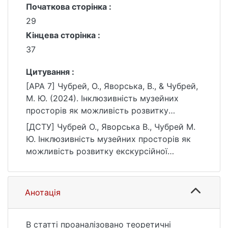
Початкова сторінка :
29
Кінцева сторінка :
37
Цитування :
[APA 7] Чубрей, О., Яворська, В., & Чубрей,
М. Ю. (2024). Інклюзивність музейних
просторів як можливість розвитку
екскурсійної діяльності для осіб з
[ДСТУ] Чубрей О., Яворська В., Чубрей М.
обмеженими можливостями.
Ю. Інклюзивність музейних просторів як
Конструктивна географія та раціональне
можливість розвитку екскурсійної
використання природних ресурсів,
діяльності для осіб з обмеженими
4(Спеціальний), 29–37.
можливостями. Конструктивна географія
https://doi.org/10.17721/2786-
та раціональне використання природних
Анотація
4561.2024.4.special-4/19
ресурсів. 2024. Т. 4, № Спеціальний. С. 29
—37. DOI: 10.17721/2786-
4561.2024.4.special-4/19 (дата звернення:
В статті проаналізовано теоретичні