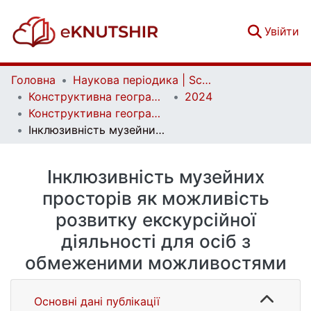
(c
Увійти
Головна
Наукова періодика | Scientific periodicals
Конструктивна географія та раціональне використання природних ресурсів | Constructive geography and rational use of natural resources
2024
Конструктивна географія та раціональне використання природних ресурсів. Випуск 4. Спеціальний
Інклюзивність музейних просторів як можливість розвитку екскурсійної діяльності для осіб з обмеженими можливостями
Інклюзивність музейних
просторів як можливість
розвитку екскурсійної
діяльності для осіб з
обмеженими можливостями
Основні дані публікації