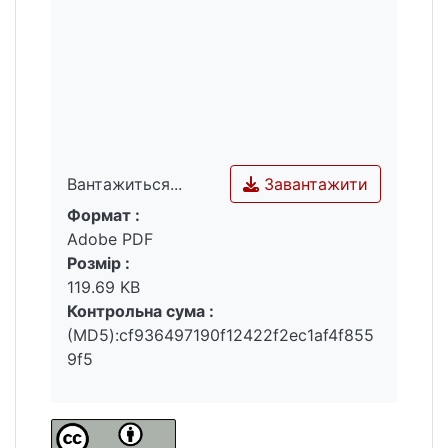
Завантажити
Вантажиться...
Формат :
Вантажиться...
Adobe PDF
Розмір :
119.69 KB
Контрольна сума :
(MD5):cf936497190f12422f2ec1af4f855
9f5