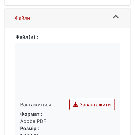
Файли
Файл(и) :
Завантажити
Вантажиться...
Формат :
Вантажиться...
Adobe PDF
Розмір :