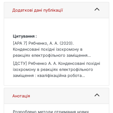
Додаткові дані публікації
Цитування :
[APA 7] Рябченко, А. А. (2020).
Конденсовані похідні ізохромону в
реакціях електрофільного заміщення
[Магістерська робота, Київський
[ДСТУ] Рябченко А. А. Конденсовані похідні
національний університет імені Тараса
ізохромону в реакціях електрофільного
Шевченка]. eKNUTSHIR.
заміщення : кваліфікаційна робота
https://ir.library.knu.ua/handle/15071834/1022
магістра : 10 Природничі науки / наук. кер.
8
В. П. Хиля, О. В. Шабликіна. Київ, 2020. 23
с. URL:
Анотація
https://ir.library.knu.ua/handle/15071834/1022
8 (дата звернення: 25.07.2026).
Розроблено методи отримання нових