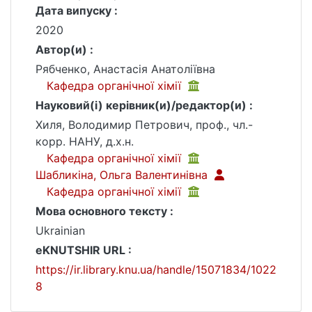
Дата випуску :
2020
Автор(и) :
Рябченко, Анастасія Анатоліївна
Кафедра органічної хімії
Науковий(і) керівник(и)/редактор(и) :
Хиля, Володимир Петрович, проф., чл.-
корр. НАНУ, д.х.н.
Кафедра органічної хімії
Шабликіна, Ольга Валентинівна
Кафедра органічної хімії
Мова основного тексту :
Ukrainian
eKNUTSHIR URL :
https://ir.library.knu.ua/handle/15071834/1022
8