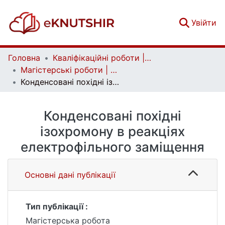
(c
Увійти
Головна
Кваліфікаційні роботи | Qualifying works
Магістерські роботи | Master's theses
Конденсовані похідні ізохромону в реакціях електрофільного заміщення
Конденсовані похідні
ізохромону в реакціях
електрофільного заміщення
Основні дані публікації
Тип публікації :
Магістерська робота