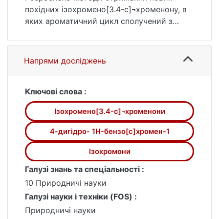
похідних ізохромено[3.4-c]¬хроменону, в
яких ароматичний цикл сполучений з
залишком аміну через сульфогрупу.
Досліджено розкриття лактонового циклу
в похідних ізохромено[3,4-c]хроменону
Напрями досліджень
під дією нітратної кислоти. Розроблено
методику отримання альфа-кетоксимів на
основі 3,4-дигідро-1H-
Ключові слова :
бензо[c]хромен-1,6(2H)-діону.
Ізохромено[3.4-c]¬хроменони
4-дигідро- 1H-бензо[c]хромен-1
Ізохромони
Галузі знань та спеціальності :
10 Природничі науки
Галузі науки і техніки (FOS) :
Природничі науки