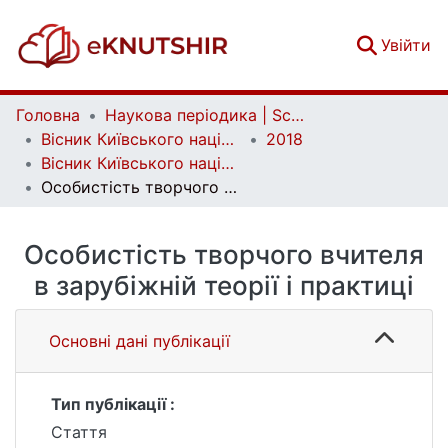
(c
Увійти
Головна
Наукова періодика | Scientific periodicals
Вісник Київського національного університету імені Тараса Шевченка. Соціальна робота | Bulletin of Taras Shevchenko National University of Kyiv. Social work
2018
Вісник Київського національного університету імені Тараса Шевченка. Соціальна робота. Вип. 2(4)
Особистість творчого вчителя в зарубіжній теорії і практиці
Особистість творчого вчителя
в зарубіжній теорії і практиці
Основні дані публікації
Тип публікації :
Стаття