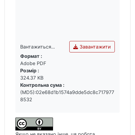
Завантажити
Вантажиться...
Формат :
Вантажиться...
Adobe PDF
Розмір :
324.37 KB
Контрольна сума :
(MD5):02e68d1b1574a9dde5dc8c717977
8532
Якщо не вказано інше, ця робота