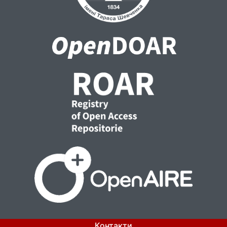
можливих аварій. Це дослідження
закладає основу для подальшого розвитку
методологічних підходів до аналізу
потенційних деформацій підземних
конструкцій на основі динаміки поверхні
(вертикальних зміщень). Подальше
вдосконалення методології сприятиме
забезпеченню точності і надійності даних
у контексті моніторингу підземних
конструкцій.
Контакти