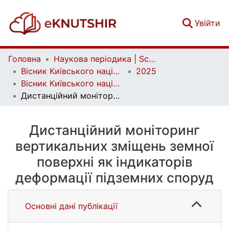
(c
Увійти
Головна
Наукова періодика | Scientific periodicals
Вісник Київського національного університету імені Тараса Шевченка. Геологія | Visnyk of Taras Shevchenko National University of Kyiv. Geology
2025
Вісник Київського національного університету імені Тараса Шевченка. Геологія. 1(108)
Дистанційний моніторинг вертикальних зміщень земної поверхні як індикаторів деформації підземних споруд
Дистанційний моніторинг
вертикальних зміщень земної
поверхні як індикаторів
деформації підземних споруд
Основні дані публікації