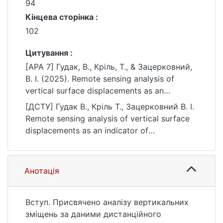
94
Кінцева сторінка :
102
Цитування :
[APA 7] Гудак, В., Кріль, Т., & Зацерковний,
В. І. (2025). Remote sensing analysis of
vertical surface displacements as an
indicator of underground structure
[ДСТУ] Гудак В., Кріль Т., Зацерковний В. І.
deformations. Вісник Київського
Remote sensing analysis of vertical surface
національного університету імені Тараса
displacements as an indicator of
Шевченка. Геологія, (1(108)), 94–102.
underground structure deformations. Вісник
https://doi.org/10.17721/1728-2713.108.13
Київського національного університету
імені Тараса Шевченка. Геологія. 2025. no.
Анотація
1(108). P. 94—102. DOI: 10.17721/1728-
2713.108.13 (date of access: 25.07.2026).
Вступ. Присвячено аналізу вертикальних
зміщень за даними дистанційного